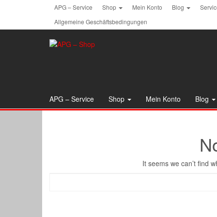
Skip
APG – Service
Shop
Mein Konto
Blog
Servi
to
Allgemeine Geschäftsbedingungen
the
content
APG – Service
Shop
Mein Konto
Blog
N
It seems we can’t find w