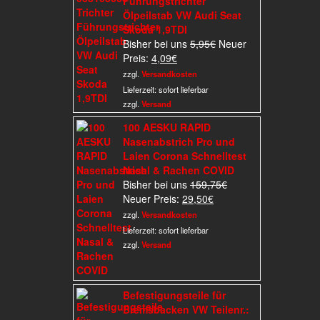
Führungstrichter
Ölpeilstab VW Audi Seat
Skoda 1,9TDI
Ursprünglicher
Bisher bei uns
5,95
€
Neuer
Aktueller
Preis
Preis:
4,09
€
Preis
war:
zzgl.
Versandkosten
ist:
5,95€
Lieferzeit:
sofort lieferbar
4,09€.
zzgl.
Versand
100 AESKU RAPID
Nasenabstrich Pro und
Laien Corona Schnelltest
Nasal & Rachen COVID
Ursprünglicher
Bisher bei uns
159,75
€
Aktueller
Preis
Neuer Preis:
29,50
€
Preis
war:
zzgl.
Versandkosten
ist:
159,75€
Lieferzeit:
sofort lieferbar
29,50€.
zzgl.
Versand
Befestigungsteile für
Bremsbacken VW Teilenr.: