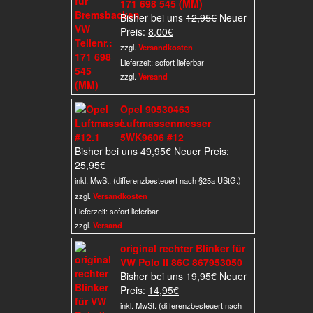
171 698 545 (MM)
Ursprünglicher
Bisher bei uns
12,95
€
Neuer
Aktueller
Preis
Preis:
8,00
€
Preis
war:
zzgl.
Versandkosten
ist:
12,95€
Lieferzeit:
sofort lieferbar
8,00€.
zzgl.
Versand
Opel 90530463
Luftmassenmesser
5WK9606 #12
Ursprünglicher
Bisher bei uns
49,95
€
Neuer Preis:
Aktueller
Preis
25,95
€
Preis
war:
inkl. MwSt. (differenzbesteuert nach §25a UStG.)
ist:
49,95€
zzgl.
Versandkosten
25,95€.
Lieferzeit:
sofort lieferbar
zzgl.
Versand
original rechter Blinker für
VW Polo II 86C 867953050
Ursprünglicher
Bisher bei uns
19,95
€
Neuer
Aktueller
Preis
Preis:
14,95
€
Preis
war:
inkl. MwSt. (differenzbesteuert nach