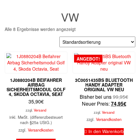
VW
Alle 8 Ergebnisse werden angezeigt
ANGEBOT!
1J0880204B BEIFAHRER
3C0051435BS BLUETOOTH
AIRBAG
HANDY ADAPTER
SICHERHEITSMODUL GOLF
ORIGINAL VW NEU
4, SKODA OCTAVIA, SEAT
Urspr
Bisher bei uns
99,95
€
35,90
€
Aktuel
Preis
Neuer Preis:
74,95
€
Preis
war:
zzgl.
Versand
zzgl.
Versand
ist:
99,9
inkl. MwSt. (differenzbesteuert
zzgl.
Versandkosten
nach §25a UStG.)
74,95
zzgl.
Versandkosten
In den Warenkorb