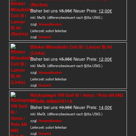
(Rechts)
Ursprünglicher
Aktueller
Bisher bei uns
15,95
€
Neuer Preis:
12,00
€
Preis
Preis
inkl. MwSt. (differenzbesteuert nach §25a UStG.)
war:
ist:
zzgl.
Versandkosten
15,95€
12,00€.
Lieferzeit:
sofort lieferbar
zzgl.
Versand
Blinker Mitsubishi Colt III / Lancer Bj 90
(Links)
Ursprünglicher
Aktueller
Bisher bei uns
15,95
€
Neuer Preis:
12,00
€
Preis
Preis
inkl. MwSt. (differenzbesteuert nach §25a UStG.)
war:
ist:
zzgl.
Versandkosten
15,95€
12,00€.
Lieferzeit:
sofort lieferbar
zzgl.
Versand
Rückspiegel VW Golf III / Vento / Polo 6N 6N2
TeileNr. 6N0857511A
Ursprünglicher
Aktueller
Bisher bei uns
19,95
€
Neuer Preis:
14,00
€
Preis
Preis
inkl. MwSt. (differenzbesteuert nach §25a UStG.)
war:
ist:
zzgl.
Versandkosten
19,95€
14,00€.
Lieferzeit:
sofort lieferbar
zzgl.
Versand