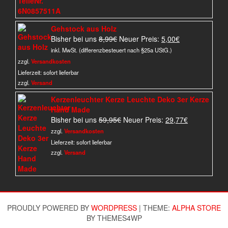
Gehstock aus Holz
Ursprünglicher
Aktueller
Bisher bei uns
8,99
€
Neuer Preis:
5,00
€
Preis
Preis
inkl. MwSt. (differenzbesteuert nach §25a UStG.)
war:
ist:
zzgl.
Versandkosten
8,99€
5,00€.
Lieferzeit:
sofort lieferbar
zzgl.
Versand
Kerzenleuchter Kerze Leuchte Deko 3er Kerze
Hand Made
Ursprünglicher
Aktueller
Bisher bei uns
59,95
€
Neuer Preis:
29,77
€
Preis
Preis
zzgl.
Versandkosten
war:
ist:
Lieferzeit:
sofort lieferbar
59,95€
29,77€.
zzgl.
Versand
PROUDLY POWERED BY
WORDPRESS
|
THEME:
ALPHA STORE
BY THEMES4WP