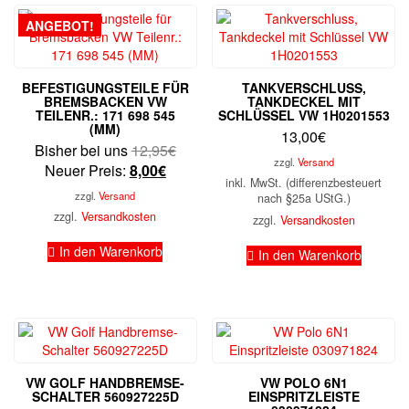
ANGEBOT!
BEFESTIGUNGSTEILE FÜR
TANKVERSCHLUSS,
BREMSBACKEN VW
TANKDECKEL MIT
TEILENR.: 171 698 545
SCHLÜSSEL VW 1H0201553
(MM)
13,00
€
Ursprünglicher
Bisher bei uns
12,95
€
zzgl.
Versand
Aktueller
Preis
Neuer Preis:
8,00
€
inkl. MwSt. (differenzbesteuert
Preis
war:
zzgl.
Versand
nach §25a UStG.)
ist:
12,95€
zzgl.
Versandkosten
zzgl.
Versandkosten
8,00€.
In den Warenkorb
In den Warenkorb
VW GOLF HANDBREMSE-
VW POLO 6N1
SCHALTER 560927225D
EINSPRITZLEISTE