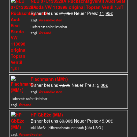
NEU 07C133529A Rückschlagventil Audi Seat
Skoda VW 113898 original Topran Ventil 1,8T
Ursprünglicher
Aktueller
Bisher bei uns
21,95
€
Neuer Preis:
11,95
€
Preis
Preis
zzgl.
Versandkosten
war:
ist:
Lieferzeit:
sofort lieferbar
21,95€
11,95€.
zzgl.
Versand
Flachmann (MM1)
Ursprünglicher
Aktueller
Bisher bei uns
7,50
€
Neuer Preis:
5,00
€
Preis
Preis
zzgl.
Versandkosten
war:
ist:
Lieferzeit:
sofort lieferbar
7,50€
5,00€.
zzgl.
Versand
HP GbE2c (MM)
Ursprünglicher
Aktueller
Bisher bei uns
60,00
€
Neuer Preis:
45,00
€
Preis
Preis
inkl. MwSt. (differenzbesteuert nach §25a UStG.)
war:
ist:
zzgl.
Versandkosten