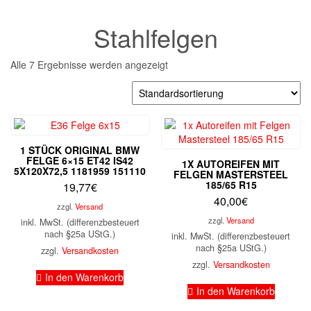
Stahlfelgen
Alle 7 Ergebnisse werden angezeigt
1 STÜCK ORIGINAL BMW
FELGE 6×15 ET42 IS42
1X AUTOREIFEN MIT
5X120X72,5 1181959 151110
FELGEN MASTERSTEEL
185/65 R15
19,77
€
40,00
€
zzgl.
Versand
zzgl.
Versand
inkl. MwSt. (differenzbesteuert
nach §25a UStG.)
inkl. MwSt. (differenzbesteuert
nach §25a UStG.)
zzgl.
Versandkosten
zzgl.
Versandkosten
In den Warenkorb
In den Warenkorb