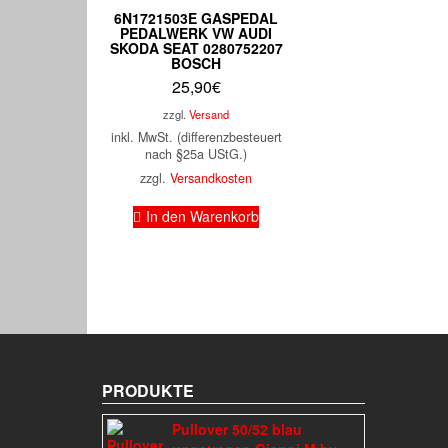
6N1721503E GASPEDAL
PEDALWERK VW AUDI
SKODA SEAT 0280752207
BOSCH
25,90
€
zzgl.
Versand
inkl. MwSt. (differenzbesteuert
nach §25a UStG.)
zzgl.
Versandkosten
In den Warenkorb
PRODUKTE
Pullover 50/52 blau