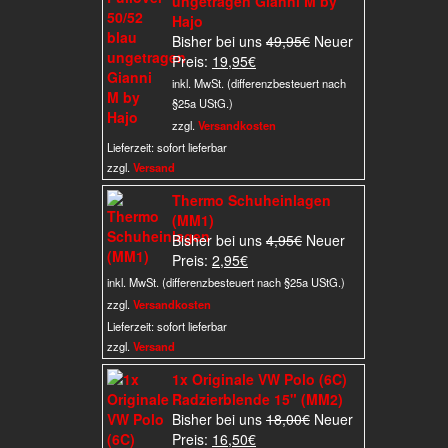
ungetragen Gianni M by
Hajo
Ursprünglicher
Bisher bei uns
49,95
€
Neuer
Aktueller
Preis
Preis:
19,95
€
Preis
war:
inkl. MwSt. (differenzbesteuert nach
ist:
49,95€
§25a UStG.)
19,95€.
zzgl.
Versandkosten
Lieferzeit:
sofort lieferbar
zzgl.
Versand
Thermo Schuheinlagen
(MM1)
Ursprünglicher
Bisher bei uns
4,95
€
Neuer
Aktueller
Preis
Preis:
2,95
€
Preis
war:
inkl. MwSt. (differenzbesteuert nach §25a UStG.)
ist:
4,95€
zzgl.
Versandkosten
2,95€.
Lieferzeit:
sofort lieferbar
zzgl.
Versand
1x Originale VW Polo (6C)
Radzierblende 15" (MM2)
Ursprünglicher
Bisher bei uns
18,00
€
Neuer
Aktueller
Preis
Preis:
16,50
€