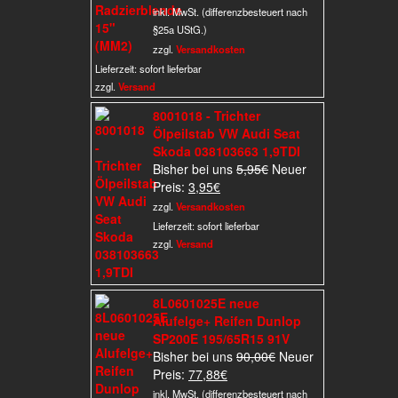
Preis
war:
inkl. MwSt. (differenzbesteuert nach
ist:
18,00€
§25a UStG.)
16,50€.
zzgl.
Versandkosten
Lieferzeit:
sofort lieferbar
zzgl.
Versand
8001018 - Trichter
Ölpeilstab VW Audi Seat
Skoda 038103663 1,9TDI
Ursprünglicher
Bisher bei uns
5,95
€
Neuer
Aktueller
Preis
Preis:
3,95
€
Preis
war:
zzgl.
Versandkosten
ist:
5,95€
Lieferzeit:
sofort lieferbar
3,95€.
zzgl.
Versand
8L0601025E neue
Alufelge+ Reifen Dunlop
SP200E 195/65R15 91V
Ursprünglicher
Bisher bei uns
90,00
€
Neuer
Aktueller
Preis
Preis:
77,88
€
Preis
war:
inkl. MwSt. (differenzbesteuert nach