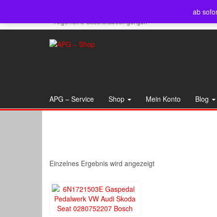
Skip
APG – Service
Shop
Mein Konto
Blog
Servi
ab sofo
to
Allgemeine Geschäftsbedingungen
the
content
APG – Service
Shop
Mein Konto
Blog
Einzelnes Ergebnis wird angezeigt