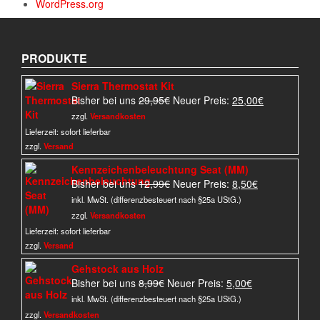
WordPress.org
PRODUKTE
Sierra Thermostat Kit
Ursprünglicher
Aktueller
Bisher bei uns
29,95
€
Neuer Preis:
25,00
€
Preis
Preis
zzgl.
Versandkosten
war:
ist:
Lieferzeit:
sofort lieferbar
29,95€
25,00€.
zzgl.
Versand
Kennzeichenbeleuchtung Seat (MM)
Ursprünglicher
Aktueller
Bisher bei uns
12,99
€
Neuer Preis:
8,50
€
Preis
Preis
inkl. MwSt. (differenzbesteuert nach §25a UStG.)
war:
ist:
zzgl.
Versandkosten
12,99€
8,50€.
Lieferzeit:
sofort lieferbar
zzgl.
Versand
Gehstock aus Holz
Ursprünglicher
Aktueller
Bisher bei uns
8,99
€
Neuer Preis:
5,00
€
Preis
Preis
inkl. MwSt. (differenzbesteuert nach §25a UStG.)
war:
ist:
zzgl.
Versandkosten