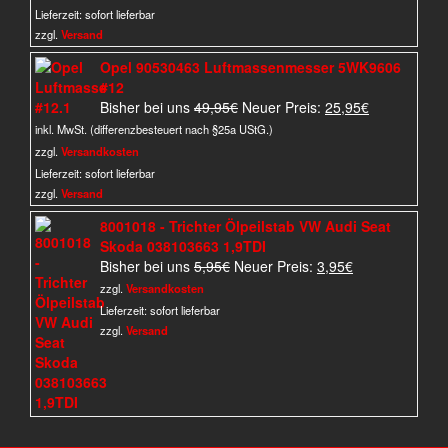
8,99€
5,00€.
Lieferzeit:
sofort lieferbar
zzgl.
Versand
Opel 90530463 Luftmassenmesser 5WK9606
#12
Ursprünglicher
Aktueller
Bisher bei uns
49,95
€
Neuer Preis:
25,95
€
Preis
Preis
inkl. MwSt. (differenzbesteuert nach §25a UStG.)
war:
ist:
zzgl.
Versandkosten
49,95€
25,95€.
Lieferzeit:
sofort lieferbar
zzgl.
Versand
8001018 - Trichter Ölpeilstab VW Audi Seat
Skoda 038103663 1,9TDI
Ursprünglicher
Aktueller
Bisher bei uns
5,95
€
Neuer Preis:
3,95
€
Preis
Preis
zzgl.
Versandkosten
war:
ist:
Lieferzeit:
sofort lieferbar
5,95€
3,95€.
zzgl.
Versand