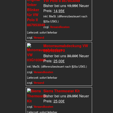
VW Polo II 867953049
Ursprünglicher
Bisher bei uns
19,95
€
Neuer
Aktueller
Preis
Preis:
14,95
€
Preis
war:
inkl. MwSt. (differenzbesteuert nach
ist:
19,95€
§25a UStG.)
14,95€.
zzgl.
Versandkosten
Lieferzeit:
sofort lieferbar
zzgl.
Versand
Motorraumabdeckung VW
03G103967
Ursprünglicher
Bisher bei uns
30,00
€
Neuer
Aktueller
Preis
Preis:
25,00
€
Preis
war:
inkl. MwSt. (differenzbesteuert nach §25a UStG.)
ist:
30,00€
zzgl.
Versandkosten
25,00€.
Lieferzeit:
sofort lieferbar
zzgl.
Versand
Sierra Thermostat Kit
Ursprünglicher
Bisher bei uns
29,95
€
Neuer
Aktueller
Preis
Preis:
25,00
€
Preis
war:
zzgl.
Versandkosten
ist:
29,95€
Lieferzeit:
sofort lieferbar