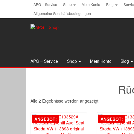
Skip
APG – Service
Shop
Mein Konto
Blog
Servi
to
Allgemeine Geschäftsbedingungen
the
content
APG – Service
Shop
Mein Konto
Blog
Rüc
Alle 2 Ergebnisse werden angezeigt
ANGEBOT!
ANGEBOT!