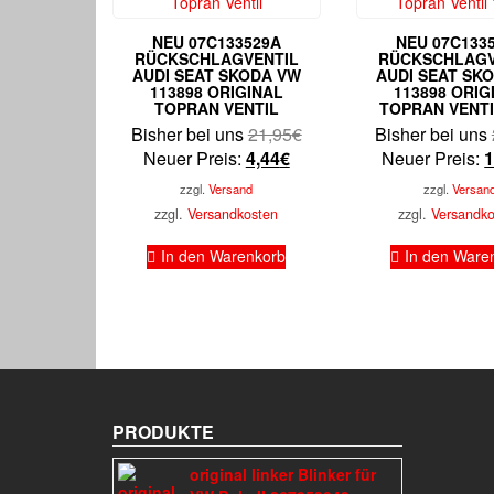
NEU 07C133529A
NEU 07C133
RÜCKSCHLAGVENTIL
RÜCKSCHLAGV
AUDI SEAT SKODA VW
AUDI SEAT SK
113898 ORIGINAL
113898 ORIG
TOPRAN VENTIL
TOPRAN VENTI
Ursprünglicher
Bisher bei uns
21,95
€
Bisher bei uns
Aktueller
Preis
Neuer Preis:
4,44
€
Neuer Preis:
1
Preis
war:
zzgl.
Versand
zzgl.
Versan
ist:
21,95€
zzgl.
Versandkosten
zzgl.
Versandk
4,44€.
In den Warenkorb
In den Ware
PRODUKTE
original linker Blinker für