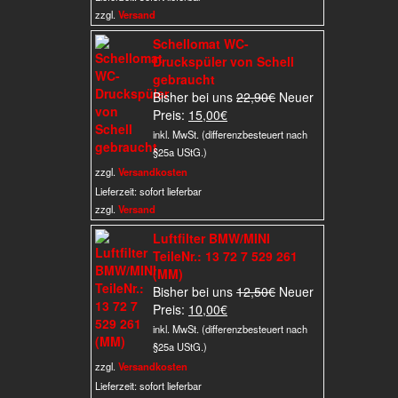
25,00€.
zzgl.
Versand
Schellomat WC-
Druckspüler von Schell
gebraucht
Ursprünglicher
Bisher bei uns
22,90
€
Neuer
Aktueller
Preis
Preis:
15,00
€
Preis
war:
inkl. MwSt. (differenzbesteuert nach
ist:
22,90€
§25a UStG.)
15,00€.
zzgl.
Versandkosten
Lieferzeit:
sofort lieferbar
zzgl.
Versand
Luftfilter BMW/MINI
TeileNr.: 13 72 7 529 261
(MM)
Ursprünglicher
Bisher bei uns
12,50
€
Neuer
Aktueller
Preis
Preis:
10,00
€
Preis
war:
inkl. MwSt. (differenzbesteuert nach
ist:
12,50€
§25a UStG.)
10,00€.
zzgl.
Versandkosten
Lieferzeit:
sofort lieferbar