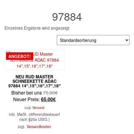
97884
Einzelnes Ergebnis wird angezeigt
ANGEBOT!
NEU RUD MASTER
SCHNEEKETTE ADAC
97884 14″,15″,16″,17″,18″
Ursprünglicher
Bisher bei uns
75,90
€
Aktueller
Preis
Neuer Preis:
65,00
€
Preis
war:
zzgl.
Versand
ist:
75,90€
inkl. MwSt. (differenzbesteuert
65,00€.
nach §25a UStG.)
zzgl.
Versandkosten