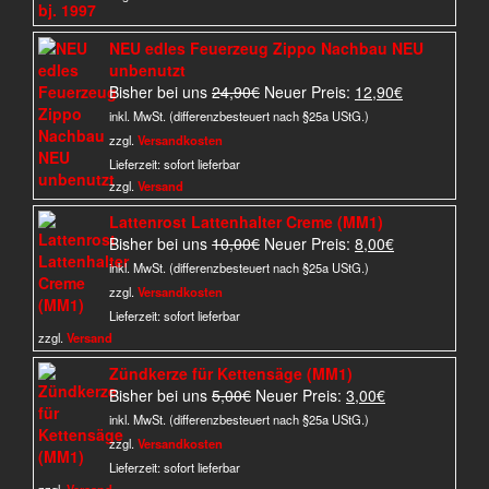
NEU edles Feuerzeug Zippo Nachbau NEU
unbenutzt
Ursprünglicher
Aktueller
Bisher bei uns
24,90
€
Neuer Preis:
12,90
€
Preis
Preis
inkl. MwSt. (differenzbesteuert nach §25a UStG.)
war:
ist:
zzgl.
Versandkosten
24,90€
12,90€.
Lieferzeit:
sofort lieferbar
zzgl.
Versand
Lattenrost Lattenhalter Creme (MM1)
Ursprünglicher
Aktueller
Bisher bei uns
10,00
€
Neuer Preis:
8,00
€
Preis
Preis
inkl. MwSt. (differenzbesteuert nach §25a UStG.)
war:
ist:
zzgl.
Versandkosten
10,00€
8,00€.
Lieferzeit:
sofort lieferbar
zzgl.
Versand
Zündkerze für Kettensäge (MM1)
Ursprünglicher
Aktueller
Bisher bei uns
5,00
€
Neuer Preis:
3,00
€
Preis
Preis
inkl. MwSt. (differenzbesteuert nach §25a UStG.)
war:
ist:
zzgl.
Versandkosten
5,00€
3,00€.
Lieferzeit:
sofort lieferbar
zzgl.
Versand