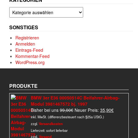
Kategorien
SONSTIGES
Registrieren
Anmelden
Eintrags-Feed
Kommentar-Feed
WordPress.org
PRODUKTE
BMW 3er E36 00050514C Beifahrer-Airbag-
Modul 3981467572 bj. 1997
Ursprünglicher
Aktueller
Bisher bei uns
99,00
€
Neuer Preis:
35,90
€
Preis
Preis
inkl. MwSt. (differenzbesteuert nach §25a UStG.)
war:
ist:
zzgl.
Versandkosten
99,00€
35,90€.
Lieferzeit:
sofort lieferbar
zzgl.
Versand