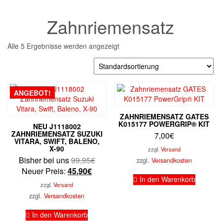
Zahnriemensatz
Alle 5 Ergebnisse werden angezeigt
ANGEBOT!
ZAHNRIEMENSATZ GATES
K015177 POWERGRIP® KIT
NEU J1118002
ZAHNRIEMENSATZ SUZUKI
7,00
€
VITARA, SWIFT, BALENO,
X-90
zzgl.
Versand
Ursprünglicher
Bisher bei uns
99,95
€
zzgl.
Versandkosten
Aktueller
Preis
Neuer Preis:
45,90
€
In den Warenkorb
Preis
war:
zzgl.
Versand
ist:
99,95€
zzgl.
Versandkosten
45,90€.
In den Warenkorb