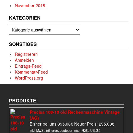
November 2018
KATEGORIEN
Kategorien
SONSTIGES
Registrieren
Anmelden
Eintrags-Feed
Kommentar-Feed
WordPress.org
PRODUKTE
Precisa 108-10 old Rechenmaschine Vintage
(AG)
Ursprünglicher
Aktueller
Bisher bei uns
395,00
€
Neuer Preis:
295,00
€
Preis
Preis
inkl. MwSt. (differenzbesteuert nach §25a UStG.)