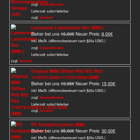
war:
ist:
zzgl.
Versandkosten
395,00€
295,00€.
Lieferzeit:
sofort lieferbar
zzgl.
Versand
Lattenrost Lattenhalter Rot (MM1)
Ursprünglicher
Aktueller
Bisher bei uns
10,00
€
Neuer Preis:
8,00
€
Preis
Preis
inkl. MwSt. (differenzbesteuert nach §25a UStG.)
war:
ist:
zzgl.
Versandkosten
10,00€
8,00€.
Lieferzeit:
sofort lieferbar
zzgl.
Versand
Original MINI Ölfilter R50 R52 R53
11427512446/11137513050 (MM)
Ursprünglicher
Aktueller
Bisher bei uns
19,95
€
Neuer Preis:
15,00
€
Preis
Preis
inkl. MwSt. (differenzbesteuert nach §25a UStG.)
war:
ist:
zzgl.
Versandkosten
19,95€
15,00€.
Lieferzeit:
sofort lieferbar
zzgl.
Versand
PC Komplettsystem (MM)
Ursprünglicher
Aktueller
Bisher bei uns
35,00
€
Neuer Preis:
30,00
€
Preis
Preis
inkl. MwSt. (differenzbesteuert nach §25a UStG.)