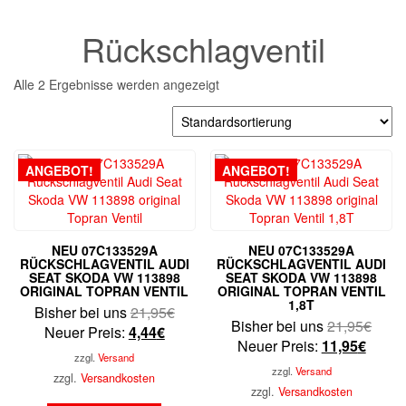
Rückschlagventil
Alle 2 Ergebnisse werden angezeigt
ANGEBOT!
ANGEBOT!
NEU 07C133529A
NEU 07C133529A
RÜCKSCHLAGVENTIL AUDI
RÜCKSCHLAGVENTIL AUDI
SEAT SKODA VW 113898
SEAT SKODA VW 113898
ORIGINAL TOPRAN VENTIL
ORIGINAL TOPRAN VENTIL
1,8T
Ursprünglicher
Bisher bei uns
21,95
€
Urspr
Bisher bei uns
21,95
€
Aktueller
Preis
Neuer Preis:
4,44
€
Aktuel
Preis
Neuer Preis:
11,95
€
Preis
war:
zzgl.
Versand
Preis
war:
ist:
21,95€
zzgl.
Versand
zzgl.
Versandkosten
ist:
21,9
4,44€.
zzgl.
Versandkosten
11,95