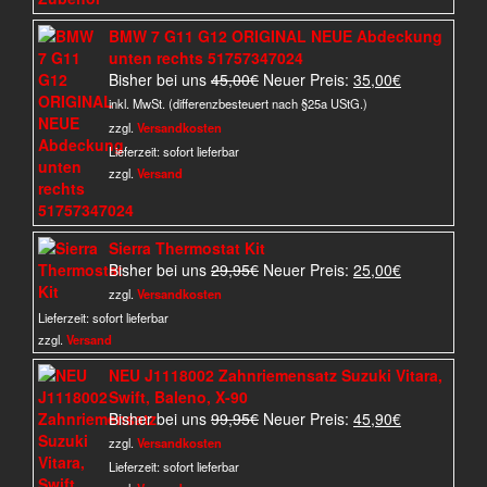
BMW 7 G11 G12 ORIGINAL NEUE Abdeckung
unten rechts 51757347024
Ursprünglicher
Aktueller
Bisher bei uns
45,00
€
Neuer Preis:
35,00
€
Preis
Preis
inkl. MwSt. (differenzbesteuert nach §25a UStG.)
war:
ist:
zzgl.
Versandkosten
45,00€
35,00€.
Lieferzeit:
sofort lieferbar
zzgl.
Versand
Sierra Thermostat Kit
Ursprünglicher
Aktueller
Bisher bei uns
29,95
€
Neuer Preis:
25,00
€
Preis
Preis
zzgl.
Versandkosten
war:
ist:
Lieferzeit:
sofort lieferbar
29,95€
25,00€.
zzgl.
Versand
NEU J1118002 Zahnriemensatz Suzuki Vitara,
Swift, Baleno, X-90
Ursprünglicher
Aktueller
Bisher bei uns
99,95
€
Neuer Preis:
45,90
€
Preis
Preis
zzgl.
Versandkosten
war:
ist:
Lieferzeit:
sofort lieferbar
99,95€
45,90€.