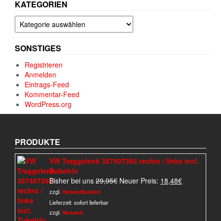
KATEGORIEN
Kategorien
SONSTIGES
Registrieren
Anmelden
Eintrags-Feed
Kommentar-Feed
WordPress.org
PRODUKTE
VW Traggelenk 357407365 rechts / links incl.
Zubehör
Ursprünglicher
Aktueller
Bisher bei uns
29,95
€
Neuer Preis:
18,48
€
Preis
Preis
zzgl.
Versandkosten
war:
ist:
Lieferzeit:
sofort lieferbar
29,95€
18,48€.
zzgl.
Versand