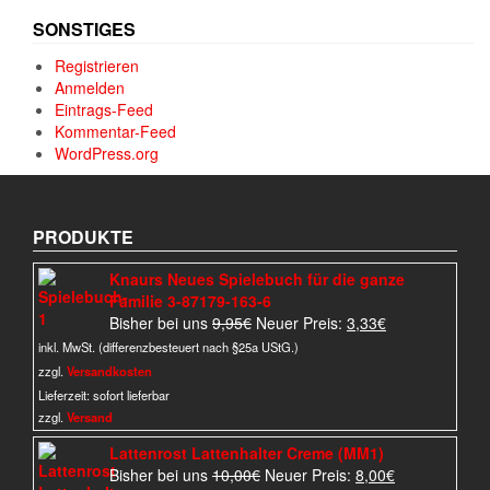
SONSTIGES
Registrieren
Anmelden
Eintrags-Feed
Kommentar-Feed
WordPress.org
PRODUKTE
Knaurs Neues Spielebuch für die ganze
Familie 3-87179-163-6
Ursprünglicher
Aktueller
Bisher bei uns
9,95
€
Neuer Preis:
3,33
€
Preis
Preis
inkl. MwSt. (differenzbesteuert nach §25a UStG.)
war:
ist:
zzgl.
Versandkosten
9,95€
3,33€.
Lieferzeit:
sofort lieferbar
zzgl.
Versand
Lattenrost Lattenhalter Creme (MM1)
Ursprünglicher
Aktueller
Bisher bei uns
10,00
€
Neuer Preis:
8,00
€