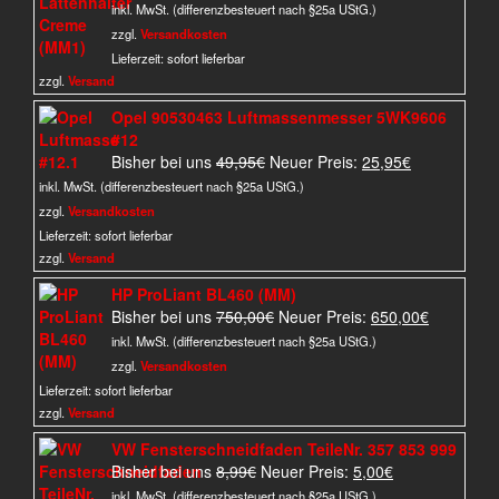
Preis
Preis
inkl. MwSt. (differenzbesteuert nach §25a UStG.)
war:
ist:
zzgl.
Versandkosten
10,00€
8,00€.
Lieferzeit:
sofort lieferbar
zzgl.
Versand
Opel 90530463 Luftmassenmesser 5WK9606
#12
Ursprünglicher
Aktueller
Bisher bei uns
49,95
€
Neuer Preis:
25,95
€
Preis
Preis
inkl. MwSt. (differenzbesteuert nach §25a UStG.)
war:
ist:
zzgl.
Versandkosten
49,95€
25,95€.
Lieferzeit:
sofort lieferbar
zzgl.
Versand
HP ProLiant BL460 (MM)
Ursprünglicher
Aktueller
Bisher bei uns
750,00
€
Neuer Preis:
650,00
€
Preis
Preis
inkl. MwSt. (differenzbesteuert nach §25a UStG.)
war:
ist:
zzgl.
Versandkosten
750,00€
650,00€.
Lieferzeit:
sofort lieferbar
zzgl.
Versand
VW Fensterschneidfaden TeileNr. 357 853 999
Ursprünglicher
Aktueller
Bisher bei uns
8,99
€
Neuer Preis:
5,00
€
Preis
Preis
inkl. MwSt. (differenzbesteuert nach §25a UStG.)