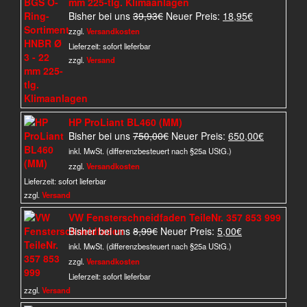
mm 225-tlg. Klimaanlagen
Ursprünglicher
Aktueller
Bisher bei uns
39,93
€
Neuer Preis:
18,95
€
Preis
Preis
zzgl.
Versandkosten
war:
ist:
Lieferzeit:
sofort lieferbar
39,93€
18,95€.
zzgl.
Versand
HP ProLiant BL460 (MM)
Ursprünglicher
Aktueller
Bisher bei uns
750,00
€
Neuer Preis:
650,00
€
Preis
Preis
inkl. MwSt. (differenzbesteuert nach §25a UStG.)
war:
ist:
zzgl.
Versandkosten
750,00€
650,00€.
Lieferzeit:
sofort lieferbar
zzgl.
Versand
VW Fensterschneidfaden TeileNr. 357 853 999
Ursprünglicher
Aktueller
Bisher bei uns
8,99
€
Neuer Preis:
5,00
€
Preis
Preis
inkl. MwSt. (differenzbesteuert nach §25a UStG.)
war:
ist:
zzgl.
Versandkosten
8,99€
5,00€.
Lieferzeit:
sofort lieferbar
zzgl.
Versand