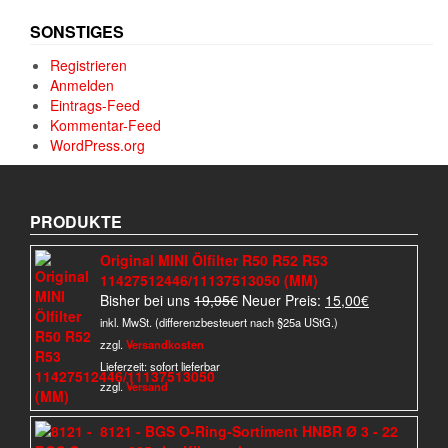
SONSTIGES
Registrieren
Anmelden
Eintrags-Feed
Kommentar-Feed
WordPress.org
PRODUKTE
Original MINI Ölfilter R50 R52 R53
11427512446/11137513050 (MM)
Ursprünglicher
Aktueller
Bisher bei uns
19,95
€
Neuer Preis:
15,00
€
Preis
Preis
inkl. MwSt. (differenzbesteuert nach §25a UStG.)
war:
ist:
zzgl.
Versandkosten
19,95€
15,00€.
Lieferzeit:
sofort lieferbar
zzgl.
Versand
8121 - BGS O-Ring-Sortiment HNBR Ø 3 - 22