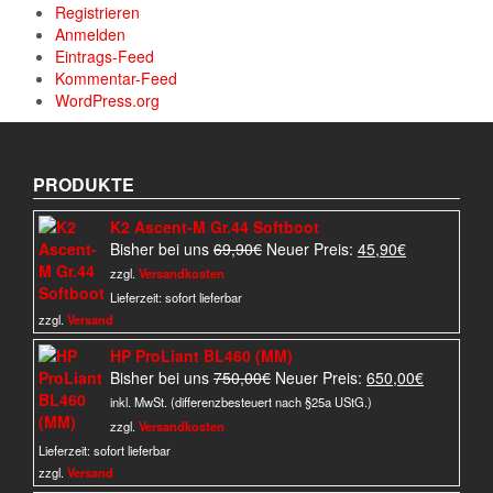
Registrieren
Anmelden
Eintrags-Feed
Kommentar-Feed
WordPress.org
PRODUKTE
K2 Ascent-M Gr.44 Softboot
Ursprünglicher
Aktueller
Bisher bei uns
69,90
€
Neuer Preis:
45,90
€
Preis
Preis
zzgl.
Versandkosten
war:
ist:
Lieferzeit:
sofort lieferbar
69,90€
45,90€.
zzgl.
Versand
HP ProLiant BL460 (MM)
Ursprünglicher
Aktueller
Bisher bei uns
750,00
€
Neuer Preis:
650,00
€
Preis
Preis
inkl. MwSt. (differenzbesteuert nach §25a UStG.)
war:
ist:
zzgl.
Versandkosten
750,00€
650,00€.
Lieferzeit:
sofort lieferbar
zzgl.
Versand