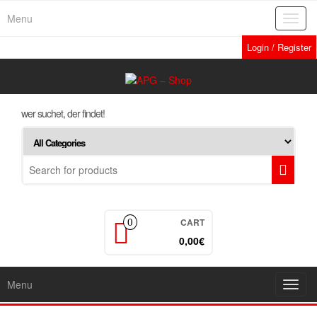
Skip
Menu
Toggl
to
navig
the
Login / Register
content
wer suchet, der findet!
CART
0
0,00€
Menu
Toggl
navig