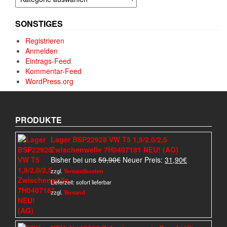
SONSTIGES
Registrieren
Anmelden
Eintrags-Feed
Kommentar-Feed
WordPress.org
PRODUKTE
Lager BSP22928 VW T5 1,9/2,0/2,5
Zwischenwelle 7H0407181 NEU! (AG)
Ursprünglicher
Aktueller
Bisher bei uns
59,90
€
Neuer Preis:
31,90
€
Preis
Preis
zzgl.
Versandkosten
war:
ist:
Lieferzeit:
sofort lieferbar
59,90€
31,90€.
zzgl.
Versand