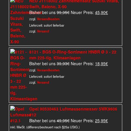
NEU J1118002 Zahnriemensatz Suzuki Vitara,
Swift, Baleno, X-90
Ursprünglicher
Aktueller
Bisher bei uns
99,95
€
Neuer Preis:
45,90
€
Preis
Preis
zzgl.
Versandkosten
war:
ist:
Lieferzeit:
sofort lieferbar
99,95€
45,90€.
zzgl.
Versand
8121 - BGS O-Ring-Sortiment HNBR Ø 3 - 22
mm 225-tlg. Klimaanlagen
Ursprünglicher
Aktueller
Bisher bei uns
39,93
€
Neuer Preis:
18,95
€
Preis
Preis
zzgl.
Versandkosten
war:
ist:
Lieferzeit:
sofort lieferbar
39,93€
18,95€.
zzgl.
Versand
Opel 90530463 Luftmassenmesser 5WK9606
#12
Ursprünglicher
Aktueller
Bisher bei uns
49,95
€
Neuer Preis:
25,95
€
Preis
Preis
inkl. MwSt. (differenzbesteuert nach §25a UStG.)