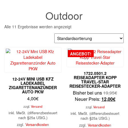
Outdoor
Alle 11 Ergebnisse werden angezeigt
ANGEBOT!
1722.0501.2
REISEADAPTER KOPP
12-24V MINI USB KFZ
TRAVEL-STAR
LADEKABEL
REISESTECKER-ADAPTER
ZIGARETTENANZÜNDER
AUTO PKW
Urspr
Bisher bei uns
19,95
€
4,00
€
Aktuel
Preis
Neuer Preis:
12,00
€
Preis
war:
zzgl.
Versand
zzgl.
Versand
ist:
19,9
inkl. MwSt. (differenzbesteuert
inkl. MwSt. (differenzbesteuert
12,00
nach §25a UStG.)
nach §25a UStG.)
zzgl.
Versandkosten
zzgl.
Versandkosten