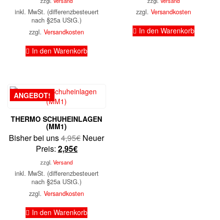
zzgl.
Versand
zzgl.
Versand
inkl. MwSt. (differenzbesteuert
zzgl.
Versandkosten
nach §25a UStG.)
In den Warenkorb
zzgl.
Versandkosten
In den Warenkorb
ANGEBOT!
THERMO SCHUHEINLAGEN
(MM1)
Ursprünglicher
Bisher bei uns
4,95
€
Neuer
Aktueller
Preis
Preis:
2,95
€
Preis
war:
zzgl.
Versand
ist:
4,95€
inkl. MwSt. (differenzbesteuert
2,95€.
nach §25a UStG.)
zzgl.
Versandkosten
In den Warenkorb