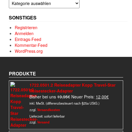
Kategorien
SONSTIGES
Registrieren
Anmelden
Eintrags-Feed
Kommentar-Feed
WordPress.org
PRODUKTE
1722.0501.2 Reiseadapter Kopp Travel-Star
Reisestecker-Adapter
Ursprünglicher
Aktueller
Bisher bei uns
19,95
€
Neuer Preis:
12,00
€
Preis
Preis
inkl. MwSt. (differenzbesteuert nach §25a UStG.)
war:
ist:
zzgl.
Versandkosten
19,95€
12,00€.
Lieferzeit:
sofort lieferbar
zzgl.
Versand