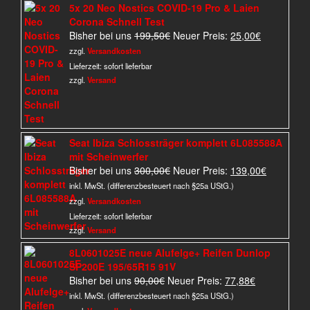
5x 20 Neo Nostics COVID-19 Pro & Laien
Corona Schnell Test
Ursprünglicher
Aktueller
Bisher bei uns
199,50
€
Neuer Preis:
25,00
€
Preis
Preis
zzgl.
Versandkosten
war:
ist:
Lieferzeit:
sofort lieferbar
199,50€
25,00€.
zzgl.
Versand
Seat Ibiza Schlossträger komplett 6L085588A
mit Scheinwerfer
Ursprünglicher
Aktueller
Bisher bei uns
300,00
€
Neuer Preis:
139,00
€
Preis
Preis
inkl. MwSt. (differenzbesteuert nach §25a UStG.)
war:
ist:
zzgl.
Versandkosten
300,00€
139,00€.
Lieferzeit:
sofort lieferbar
zzgl.
Versand
8L0601025E neue Alufelge+ Reifen Dunlop
SP200E 195/65R15 91V
Ursprünglicher
Aktueller
Bisher bei uns
90,00
€
Neuer Preis:
77,88
€
Preis
Preis
inkl. MwSt. (differenzbesteuert nach §25a UStG.)
war:
ist: