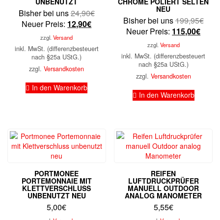
UNBENUTZT
CHROME POLIERT SELTEN
NEU
Ursprünglicher
Bisher bei uns
24,90
€
Ursp
Bisher bei uns
199,95
€
Aktueller
Preis
Neuer Preis:
12,90
€
Aktue
Prei
Neuer Preis:
115,00
€
Preis
war:
zzgl.
Versand
Preis
war:
ist:
24,90€
zzgl.
Versand
inkl. MwSt. (differenzbesteuert
ist:
199,
12,90€.
inkl. MwSt. (differenzbesteuert
nach §25a UStG.)
115,0
nach §25a UStG.)
zzgl.
Versandkosten
zzgl.
Versandkosten
In den Warenkorb
In den Warenkorb
PORTMONEE
REIFEN
PORTEMONNAIE MIT
LUFTDRUCKPRÜFER
KLETTVERSCHLUSS
MANUELL OUTDOOR
UNBENUTZT NEU
ANALOG MANOMETER
5,00
€
5,55
€