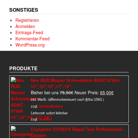
SONSTIGES
Registrieren
Anmelden
Eintrags-Feed
Kommentar-Feed
WordPress.org
PRODUKTE
Neu RUD Master Schneekette ADAC 97884
14",15",16",17",18"
Ursprünglicher
Aktueller
Bisher bei uns
75,90
€
Neuer Preis:
65,00
€
Preis
Preis
inkl. MwSt. (differenzbesteuert nach §25a UStG.)
war:
ist:
zzgl.
Versandkosten
75,90€
65,00€.
Lieferzeit:
sofort lieferbar
zzgl.
Versand
Clungene COVID19 Rapid Test Professional -
Einzeln