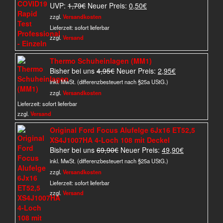
Ursprünglicher
Aktueller
UVP:
1,79
€
Neuer Preis:
0,50
€
Preis
Preis
zzgl.
Versandkosten
war:
ist:
Lieferzeit:
sofort lieferbar
1,79€
0,50€.
zzgl.
Versand
Thermo Schuheinlagen (MM1)
Ursprünglicher
Aktueller
Bisher bei uns
4,95
€
Neuer Preis:
2,95
€
Preis
Preis
inkl. MwSt. (differenzbesteuert nach §25a UStG.)
war:
ist:
zzgl.
Versandkosten
4,95€
2,95€.
Lieferzeit:
sofort lieferbar
zzgl.
Versand
Original Ford Focus Alufelge 6Jx16 ET52,5
XS4J1007HA 4-Loch 108 mit Deckel
Ursprünglicher
Aktueller
Bisher bei uns
69,90
€
Neuer Preis:
49,90
€
Preis
Preis
inkl. MwSt. (differenzbesteuert nach §25a UStG.)
war:
ist:
zzgl.
Versandkosten
69,90€
49,90€.
Lieferzeit:
sofort lieferbar
zzgl.
Versand