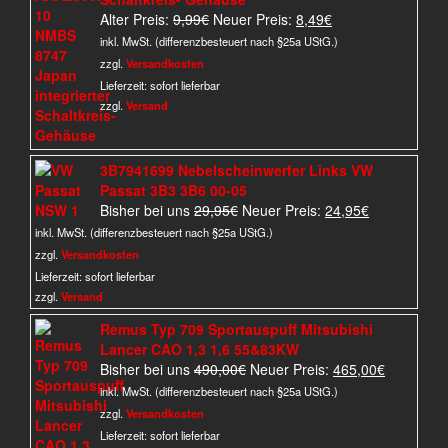
Ursprünglicher
Aktueller
Alter Preis:
9,99
€
Neuer Preis:
8,49
€
Preis
Preis
inkl. MwSt. (differenzbesteuert nach §25a UStG.)
war:
ist:
zzgl.
Versandkosten
9,99€
8,49€.
Lieferzeit:
sofort lieferbar
zzgl.
Versand
3B7941699 Nebelscheinwerfer Links VW
Passat 3B3 3B6 00-05
Ursprünglicher
Aktueller
Bisher bei uns
29,95
€
Neuer Preis:
24,95
€
Preis
Preis
inkl. MwSt. (differenzbesteuert nach §25a UStG.)
war:
ist:
zzgl.
Versandkosten
29,95€
24,95€.
Lieferzeit:
sofort lieferbar
zzgl.
Versand
Remus Typ 709 Sportauspuff Mitsubishi
Lancer CAO 1,3 1,6 55&83KW
Ursprünglicher
Aktueller
Bisher bei uns
490,00
€
Neuer Preis:
465,00
€
Preis
Preis
inkl. MwSt. (differenzbesteuert nach §25a UStG.)
war:
ist:
zzgl.
Versandkosten
490,00€
465,00€.
Lieferzeit:
sofort lieferbar