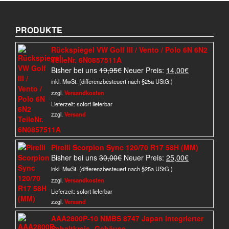
PRODUKTE
Rückspiegel VW Golf III / Vento / Polo 6N 6N2
TeileNr. 6N0857511A
Ursprünglicher
Aktueller
Bisher bei uns
19,95
€
Neuer Preis:
14,00
€
Preis
Preis
inkl. MwSt. (differenzbesteuert nach §25a UStG.)
war:
ist:
zzgl.
Versandkosten
19,95€
14,00€.
Lieferzeit:
sofort lieferbar
zzgl.
Versand
Pirelli Scorpion Sync 120/70 R17 58H (MM)
Ursprünglicher
Aktueller
Bisher bei uns
30,00
€
Neuer Preis:
25,00
€
Preis
Preis
inkl. MwSt. (differenzbesteuert nach §25a UStG.)
war:
ist:
zzgl.
Versandkosten
30,00€
25,00€.
Lieferzeit:
sofort lieferbar
zzgl.
Versand
AAA2800P-10 NMBS 8747 Japan integrierter
Schaltkreis- Gehäuse