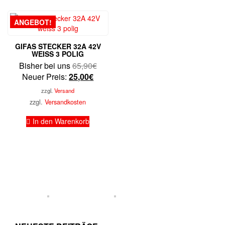
ANGEBOT!
GIFAS STECKER 32A 42V
WEISS 3 POLIG
Ursprünglicher
Bisher bei uns
65,90
€
Aktueller
Preis
Neuer Preis:
25,00
€
Preis
war:
zzgl.
Versand
ist:
65,90€
zzgl.
Versandkosten
25,00€.
In den Warenkorb