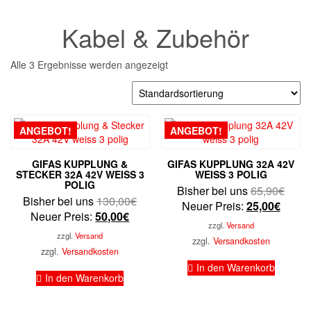
Kabel & Zubehör
Alle 3 Ergebnisse werden angezeigt
ANGEBOT!
ANGEBOT!
GIFAS KUPPLUNG &
GIFAS KUPPLUNG 32A 42V
STECKER 32A 42V WEISS 3
WEISS 3 POLIG
POLIG
Urspr
Bisher bei uns
65,90
€
Ursprünglicher
Bisher bei uns
130,00
€
Aktuel
Preis
Neuer Preis:
25,00
€
Aktueller
Preis
Neuer Preis:
50,00
€
Preis
war:
zzgl.
Versand
Preis
war:
ist:
65,9
zzgl.
Versand
zzgl.
Versandkosten
ist:
130,00€
25,00
zzgl.
Versandkosten
50,00€.
In den Warenkorb
In den Warenkorb