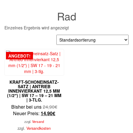
Rad
Einzelnes Ergebnis wird angezeigt
ANGEBOT!
KRAFT-SCHONEINSATZ-
SATZ | ANTRIEB
INNENVIERKANT 12,5 MM
(1/2″) | SW 17 – 19 – 21 MM
| 3-TLG.
Ursprünglicher
Bisher bei uns
24,90
€
Aktueller
Preis
Neuer Preis:
14,90
€
Preis
war:
zzgl.
Versand
ist:
24,90€
zzgl.
Versandkosten
14,90€.