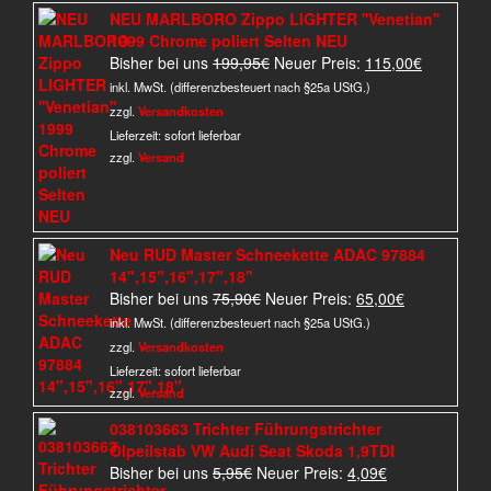
NEU MARLBORO Zippo LIGHTER ''Venetian''
1999 Chrome poliert Selten NEU
Ursprünglicher
Aktueller
Bisher bei uns
199,95
€
Neuer Preis:
115,00
€
Preis
Preis
inkl. MwSt. (differenzbesteuert nach §25a UStG.)
war:
ist:
zzgl.
Versandkosten
199,95€
115,00€.
Lieferzeit:
sofort lieferbar
zzgl.
Versand
Neu RUD Master Schneekette ADAC 97884
14",15",16",17",18"
Ursprünglicher
Aktueller
Bisher bei uns
75,90
€
Neuer Preis:
65,00
€
Preis
Preis
inkl. MwSt. (differenzbesteuert nach §25a UStG.)
war:
ist:
zzgl.
Versandkosten
75,90€
65,00€.
Lieferzeit:
sofort lieferbar
zzgl.
Versand
038103663 Trichter Führungstrichter
Ölpeilstab VW Audi Seat Skoda 1,9TDI
Ursprünglicher
Aktueller
Bisher bei uns
5,95
€
Neuer Preis:
4,09
€