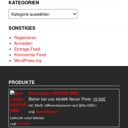
KATEGORIEN
Kategorien
SONSTIGES
Registrieren
Anmelden
Eintrags-Feed
Kommentar-Feed
WordPress.org
PRODUKTE
Ikea Lampe HEKTAR (MM)
Ursprünglicher
Aktueller
Bisher bei uns
12,00
€
Neuer Preis:
10,00
€
Preis
Preis
inkl. MwSt. (differenzbesteuert nach §25a UStG.)
war:
ist:
zzgl.
Versandkosten
12,00€
10,00€.
Lieferzeit:
sofort lieferbar
zzgl.
Versand