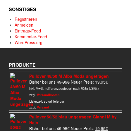
SONSTIGES
Registrieren
Anmelden
Eintrags-Feed
Kommentar-Feed
WordPress.org
PRODUKTE
Pullover 48/50 M Alba Moda ungetragen
Ursprünglicher
Aktueller
Bisher bei uns
49,95
€
Neuer Preis:
19,95
€
Preis
Preis
inkl. MwSt. (differenzbesteuert nach §25a UStG.)
war:
ist:
zzgl.
Versandkosten
49,95€
19,95€.
Lieferzeit:
sofort lieferbar
zzgl.
Versand
Pullover 50/52 blau ungetragen Gianni M by
Hajo
Ursprünglicher
Aktueller
Bisher bei uns
49,95
€
Neuer Preis:
19,95
€