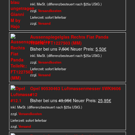
Preis
Preis
inkl. MwSt. (differenzbesteuert nach §25a UStG.)
war:
ist:
zzgl.
Versandkosten
49,95€
19,95€.
Lieferzeit:
sofort lieferbar
zzgl.
Versand
Aussenspiegelglas Rechts Fiat Panda
TeileNr.: FT1227503 (MM)
Ursprünglicher
Aktueller
Bisher bei uns
7,50
€
Neuer Preis:
5,50
€
Preis
Preis
inkl. MwSt. (differenzbesteuert nach §25a UStG.)
war:
ist:
zzgl.
Versandkosten
7,50€
5,50€.
Lieferzeit:
sofort lieferbar
zzgl.
Versand
Opel 90530463 Luftmassenmesser 5WK9606
#12
Ursprünglicher
Aktueller
Bisher bei uns
49,95
€
Neuer Preis:
25,95
€
Preis
Preis
inkl. MwSt. (differenzbesteuert nach §25a UStG.)
war:
ist:
zzgl.
Versandkosten
49,95€
25,95€.
Lieferzeit:
sofort lieferbar
zzgl.
Versand