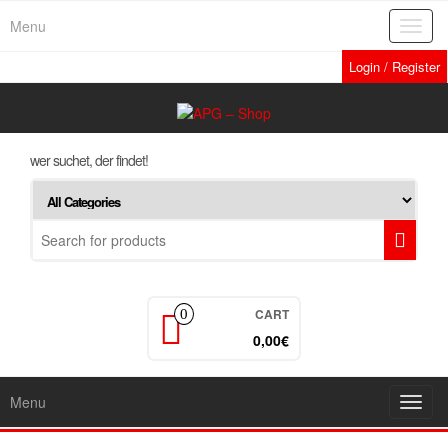
Skip
Menu
Toggl
to
navig
the
Login / Register
content
wer suchet, der findet!
CART
0
0,00€
Menu
Toggl
navig