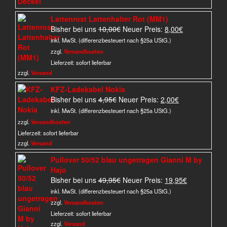
Lattenrost Lattenhalter Rot (MM1)
Ursprünglicher
Aktueller
Bisher bei uns
10,00
€
Neuer Preis:
8,00
€
Preis
Preis
inkl. MwSt. (differenzbesteuert nach §25a UStG.)
war:
ist:
zzgl.
Versandkosten
10,00€
8,00€.
Lieferzeit:
sofort lieferbar
zzgl.
Versand
KFZ-Ladekabel Nokia
Ursprünglicher
Aktueller
Bisher bei uns
4,95
€
Neuer Preis:
2,00
€
Preis
Preis
inkl. MwSt. (differenzbesteuert nach §25a UStG.)
war:
ist:
zzgl.
Versandkosten
4,95€
2,00€.
Lieferzeit:
sofort lieferbar
zzgl.
Versand
Pullover 50/52 blau ungetragen Gianni M by
Hajo
Ursprünglicher
Aktueller
Bisher bei uns
49,95
€
Neuer Preis:
19,95
€
Preis
Preis
inkl. MwSt. (differenzbesteuert nach §25a UStG.)
war:
ist:
zzgl.
Versandkosten
49,95€
19,95€.
Lieferzeit:
sofort lieferbar
zzgl.
Versand