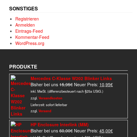
SONSTIGES
Registrieren
Anmelden
Eintrags-Feed
Kommentar-Feed
WordPress.org
PRODUKTE
Mercedes C-Klasse W202 Blinker Links
Ursprünglicher
Aktueller
Bisher bei uns
15,95
€
Neuer Preis:
10,95
€
Preis
Preis
inkl. MwSt. (differenzbesteuert nach §25a UStG.)
war:
ist:
zzgl.
Versandkosten
15,95€
10,95€.
Lieferzeit:
sofort lieferbar
zzgl.
Versand
HP Enclosure Interlink (MM)
Ursprünglicher
Aktueller
Bisher bei uns
60,00
€
Neuer Preis:
45,00
€
Preis
Preis