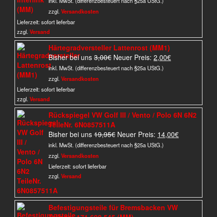
inkl. MwSt. (differenzbesteuert nach §25a UStG.)
war:
ist:
zzgl.
Versandkosten
60,00€
45,00€.
Lieferzeit:
sofort lieferbar
zzgl.
Versand
Härtegradversteller Lattenrost (MM1)
Ursprünglicher
Aktueller
Bisher bei uns
3,00
€
Neuer Preis:
2,00
€
Preis
Preis
inkl. MwSt. (differenzbesteuert nach §25a UStG.)
war:
ist:
zzgl.
Versandkosten
3,00€
2,00€.
Lieferzeit:
sofort lieferbar
zzgl.
Versand
Rückspiegel VW Golf III / Vento / Polo 6N 6N2
TeileNr. 6N0857511A
Ursprünglicher
Aktueller
Bisher bei uns
19,95
€
Neuer Preis:
14,00
€
Preis
Preis
inkl. MwSt. (differenzbesteuert nach §25a UStG.)
war:
ist:
zzgl.
Versandkosten
19,95€
14,00€.
Lieferzeit:
sofort lieferbar
zzgl.
Versand
Befestigungsteile für Bremsbacken VW
Teilenr.: 171 698 545 (MM)