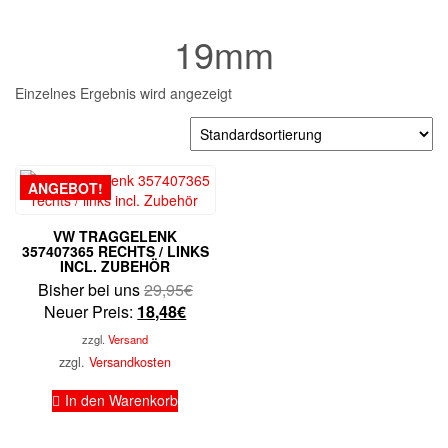
19mm
Einzelnes Ergebnis wird angezeigt
ANGEBOT!
VW TRAGGELENK
357407365 RECHTS / LINKS
INCL. ZUBEHÖR
Ursprünglicher
Bisher bei uns
29,95
€
Aktueller
Preis
Neuer Preis:
18,48
€
Preis
war:
zzgl.
Versand
ist:
29,95€
zzgl.
Versandkosten
18,48€.
In den Warenkorb