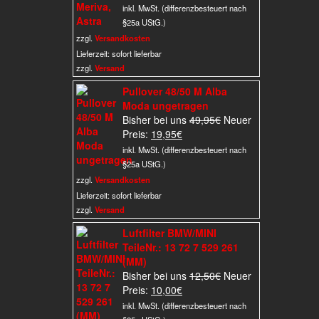
Preis
war:
inkl. MwSt. (differenzbesteuert nach
ist:
25,90€
§25a UStG.)
15,00€.
zzgl.
Versandkosten
Lieferzeit:
sofort lieferbar
zzgl.
Versand
Pullover 48/50 M Alba
Moda ungetragen
Ursprünglicher
Bisher bei uns
49,95
€
Neuer
Aktueller
Preis
Preis:
19,95
€
Preis
war:
inkl. MwSt. (differenzbesteuert nach
ist:
49,95€
§25a UStG.)
19,95€.
zzgl.
Versandkosten
Lieferzeit:
sofort lieferbar
zzgl.
Versand
Luftfilter BMW/MINI
TeileNr.: 13 72 7 529 261
(MM)
Ursprünglicher
Bisher bei uns
12,50
€
Neuer
Aktueller
Preis
Preis:
10,00
€
Preis
war:
inkl. MwSt. (differenzbesteuert nach
ist:
12,50€