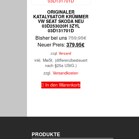
ORIGINALER
KATALYSATOR KRÜMMER
VW SEAT SKODA NEU
03D253020H 3ZYL
03D131701D
Ursprünglicher
Bisher bei uns
759,95
€
Aktueller
Preis
Neuer Preis:
379,95
€
Preis
war:
zzgl.
Versand
ist:
759,95€
inkl. MwSt. (differenzbesteuert
379,95€.
nach §25a UStG.)
zzgl.
Versandkosten
In den Warenkorb
PRODUKTE