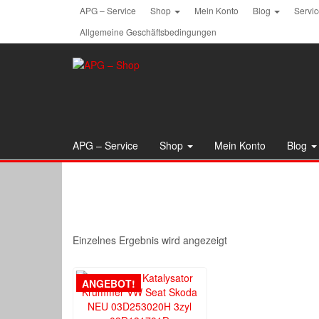
Skip
APG – Service
Shop
Mein Konto
Blog
Servi
to
Allgemeine Geschäftsbedingungen
the
content
APG – Service
Shop
Mein Konto
Blog
Einzelnes Ergebnis wird angezeigt
ANGEBOT!