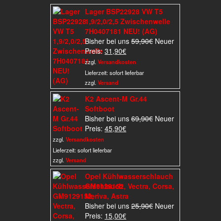
Lager BSP22928 VW T5
1,9/2,0/2,5 Zwischenwelle
7H0407181 NEU! (AG)
Ursprünglicher
Bisher bei uns
59,90
€
Neuer
Aktueller
Preis
Preis:
31,90
€
Preis
war:
zzgl.
Versandkosten
ist:
59,90€
Lieferzeit:
sofort lieferbar
31,90€.
zzgl.
Versand
K2 Ascent-M Gr.44
Softboot
Ursprünglicher
Bisher bei uns
69,90
€
Neuer
Aktueller
Preis
Preis:
45,90
€
Preis
war:
zzgl.
Versandkosten
ist:
69,90€
Lieferzeit:
sofort lieferbar
45,90€.
zzgl.
Versand
Opel Kühlwasserschlauch
GM9129152, Vectra, Corsa,
Meriva, Astra
Ursprünglicher
Bisher bei uns
25,90
€
Neuer
Aktueller
Preis
Preis:
15,00
€