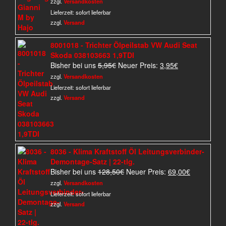
zzgl.
Versandkosten
49,95€
19,95€.
Lieferzeit:
sofort lieferbar
zzgl.
Versand
8001018 - Trichter Ölpeilstab VW Audi Seat
Skoda 038103663 1,9TDI
Ursprünglicher
Aktueller
Bisher bei uns
5,95
€
Neuer Preis:
3,95
€
Preis
Preis
zzgl.
Versandkosten
war:
ist:
Lieferzeit:
sofort lieferbar
5,95€
3,95€.
zzgl.
Versand
8036 - Klima Kraftstoff Öl Leitungsverbinder-
Demontage-Satz | 22-tlg.
Ursprünglicher
Aktueller
Bisher bei uns
128,50
€
Neuer Preis:
69,00
€
Preis
Preis
zzgl.
Versandkosten
war:
ist:
Lieferzeit:
sofort lieferbar
128,50€
69,00€.
zzgl.
Versand