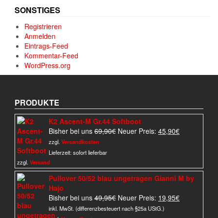
SONSTIGES
Registrieren
Anmelden
Eintrags-Feed
Kommentar-Feed
WordPress.org
PRODUKTE
K2 Ascent-M Gr.44 Softboot
Ursprünglicher
Aktueller
Bisher bei uns
69,90
€
Neuer Preis:
45,90
€
Preis
Preis
zzgl.
Versandkosten
war:
ist:
Lieferzeit:
sofort lieferbar
69,90€
45,90€.
zzgl.
Versand
Pullover 50/52 blau ungetragen Gianni M by
Hajo
Ursprünglicher
Aktueller
Bisher bei uns
49,95
€
Neuer Preis:
19,95
€
Preis
Preis
inkl. MwSt. (differenzbesteuert nach §25a UStG.)
war:
ist: