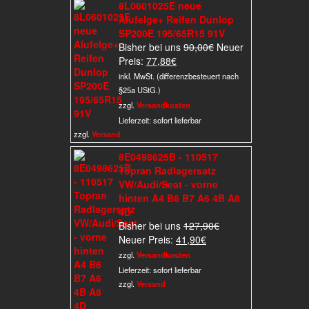
8L0601025E neue
Alufelge+ Reifen Dunlop
SP200E 195/65R15 91V
Ursprünglicher
Bisher bei uns
90,00
€
Neuer
Aktueller
Preis
Preis:
77,88
€
Preis
war:
inkl. MwSt. (differenzbesteuert nach
ist:
90,00€
§25a UStG.)
77,88€.
zzgl.
Versandkosten
Lieferzeit:
sofort lieferbar
zzgl.
Versand
8E0498625B - 110517
Topran Radlagersatz
VW/Audi/Seat - vorne
hinten A4 B6 B7 A6 4B A8
4D
Ursprünglicher
Bisher bei uns
127,90
€
Aktueller
Preis
Neuer Preis:
41,90
€
Preis
war:
zzgl.
Versandkosten
ist:
127,90€
Lieferzeit:
sofort lieferbar
41,90€.
zzgl.
Versand