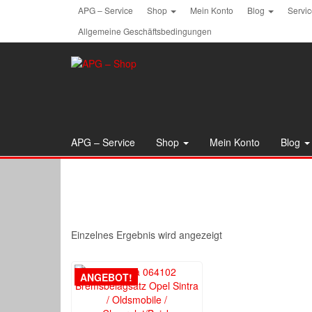
Skip
APG – Service
Shop
Mein Konto
Blog
Servi
to
Allgemeine Geschäftsbedingungen
the
content
APG – Service
Shop
Mein Konto
Blog
Einzelnes Ergebnis wird angezeigt
ANGEBOT!