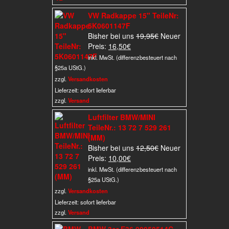
VW Radkappe 15" TeileNr:
5K0601147F
Ursprünglicher
Bisher bei uns
19,95
€
Neuer
Aktueller
Preis
Preis:
16,50
€
Preis
war:
inkl. MwSt. (differenzbesteuert nach
ist:
19,95€
§25a UStG.)
16,50€.
zzgl.
Versandkosten
Lieferzeit:
sofort lieferbar
zzgl.
Versand
Luftfilter BMW/MINI
TeileNr.: 13 72 7 529 261
(MM)
Ursprünglicher
Bisher bei uns
12,50
€
Neuer
Aktueller
Preis
Preis:
10,00
€
Preis
war:
inkl. MwSt. (differenzbesteuert nach
ist:
12,50€
§25a UStG.)
10,00€.
zzgl.
Versandkosten
Lieferzeit:
sofort lieferbar
zzgl.
Versand
BMW 3er E36 00050514C