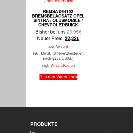
REMSA 064102
BREMSBELAGSATZ OPEL
SINTRA / OLDSMOBILE /
CHEVROLET/BUICK
Ursprünglicher
Bisher bei uns
26,95
€
Aktueller
Preis
Neuer Preis:
22,22
€
Preis
war:
zzgl.
Versand
ist:
26,95€
inkl. MwSt. (differenzbesteuert
22,22€.
nach §25a UStG.)
zzgl.
Versandkosten
In den Warenkorb
PRODUKTE