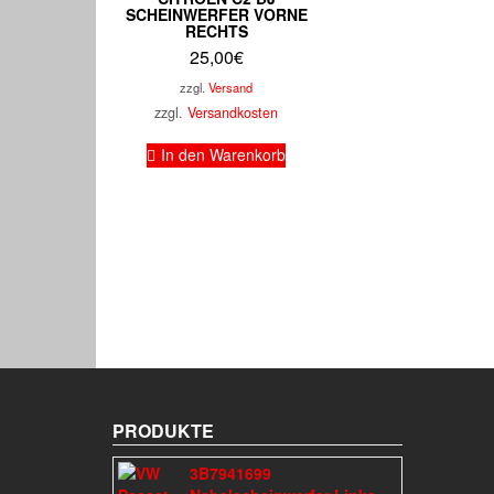
SCHEINWERFER VORNE
RECHTS
25,00
€
zzgl.
Versand
zzgl.
Versandkosten
In den Warenkorb
PRODUKTE
3B7941699