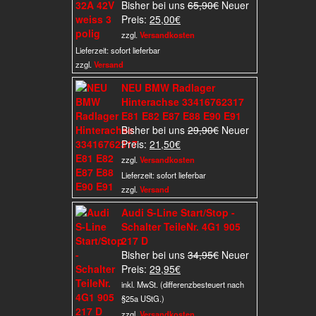
Ursprünglicher
Bisher bei uns
65,90
€
Neuer
Aktueller
Preis
Preis:
25,00
€
Preis
war:
zzgl.
Versandkosten
ist:
65,90€
Lieferzeit:
sofort lieferbar
25,00€.
zzgl.
Versand
NEU BMW Radlager
Hinterachse 33416762317
E81 E82 E87 E88 E90 E91
Ursprünglicher
Bisher bei uns
29,90
€
Neuer
Aktueller
Preis
Preis:
21,50
€
Preis
war:
zzgl.
Versandkosten
ist:
29,90€
Lieferzeit:
sofort lieferbar
21,50€.
zzgl.
Versand
Audi S-Line Start/Stop -
Schalter TeileNr. 4G1 905
217 D
Ursprünglicher
Bisher bei uns
34,95
€
Neuer
Aktueller
Preis
Preis:
29,95
€
Preis
war:
inkl. MwSt. (differenzbesteuert nach
ist:
34,95€
§25a UStG.)
29,95€.
zzgl.
Versandkosten