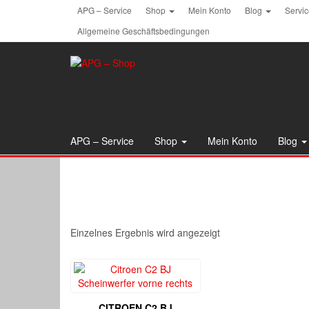
Skip
APG – Service
Shop
Mein Konto
Blog
Servi
to
Allgemeine Geschäftsbedingungen
the
content
APG – Service
Shop
Mein Konto
Blog
Einzelnes Ergebnis wird angezeigt
CITROEN C2 BJ