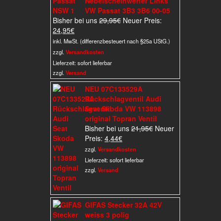
Nebelscheinwerfer Links
VW Passat 3B3 3B6 00-05
Ursprünglicher
Bisher bei uns
29,95
€
Neuer Preis:
Aktueller
Preis
24,95
€
Preis
war:
inkl. MwSt. (differenzbesteuert nach §25a UStG.)
ist:
29,95€
zzgl.
Versandkosten
24,95€.
Lieferzeit:
sofort lieferbar
zzgl.
Versand
NEU 07C133529A
Rückschlagventil Audi
Seat Skoda VW 113898
original Topran Ventil
Ursprünglicher
Bisher bei uns
21,95
€
Neuer
Aktueller
Preis
Preis:
4,44
€
Preis
war:
zzgl.
Versandkosten
ist:
21,95€
Lieferzeit:
sofort lieferbar
4,44€.
zzgl.
Versand
GIFAS Stecker 32A 42V
weiss 3 polig