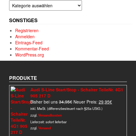
Kategorien
SONSTIGES
Registrieren
Anmelden
Eintrags-Feed
Kommentar-Feed
WordPress.org
PRODUKTE
Audi S-Line Start/Stop - Schalter TeileNr. 4G1
905 217 D
Ursprünglicher
Aktueller
Bisher bei uns
34,95
€
Neuer Preis:
29,95
€
Preis
Preis
inkl. MwSt. (differenzbesteuert nach §25a UStG.)
war:
ist:
zzgl.
Versandkosten
34,95€
29,95€.
Lieferzeit:
sofort lieferbar
zzgl.
Versand