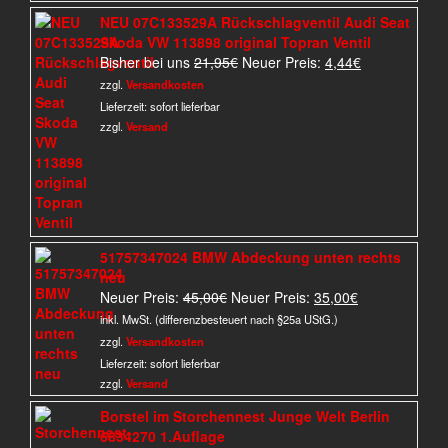
NEU 07C133529A Rückschlagventil Audi Seat
Skoda VW 113898 original Topran Ventil
Ursprünglicher
Aktueller
Bisher bei uns
21,95
€
Neuer Preis:
4,44
€
Preis
Preis
zzgl.
Versandkosten
war:
ist:
Lieferzeit:
sofort lieferbar
21,95€
4,44€.
zzgl.
Versand
51757347024 BMW Abdeckung unten rechts
neu
Ursprünglicher
Aktueller
Neuer Preis:
45,00
€
Neuer Preis:
35,00
€
Preis
Preis
inkl. MwSt. (differenzbesteuert nach §25a UStG.)
war:
ist:
zzgl.
Versandkosten
45,00€
35,00€.
Lieferzeit:
sofort lieferbar
zzgl.
Versand
Borstel im Storchennest Junge Welt Berlin
6834270 1.Auflage