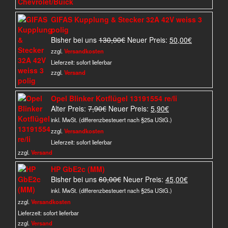
GIFAS Kupplung & Stecker 32A 42V weiss 3
polig
Ursprünglicher
Aktueller
Bisher bei uns
130,00
€
Neuer Preis:
50,00
€
Preis
Preis
zzgl.
Versandkosten
war:
ist:
Lieferzeit:
sofort lieferbar
130,00€
50,00€.
zzgl.
Versand
Opel Blinker Kotflügel 13191554 re/li
Ursprünglicher
Aktueller
Alter Preis:
7,90
€
Neuer Preis:
5,90
€
Preis
Preis
inkl. MwSt. (differenzbesteuert nach §25a UStG.)
war:
ist:
zzgl.
Versandkosten
7,90€
5,90€.
Lieferzeit:
sofort lieferbar
zzgl.
Versand
HP GbE2c (MM)
Ursprünglicher
Aktueller
Bisher bei uns
60,00
€
Neuer Preis:
45,00
€
Preis
Preis
inkl. MwSt. (differenzbesteuert nach §25a UStG.)
war:
ist:
zzgl.
Versandkosten
60,00€
45,00€.
Lieferzeit:
sofort lieferbar
zzgl.
Versand