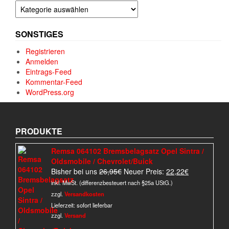
Kategorien
SONSTIGES
Registrieren
Anmelden
Eintrags-Feed
Kommentar-Feed
WordPress.org
PRODUKTE
Remsa 064102 Bremsbelagsatz Opel Sintra /
Oldsmobile / Chevrolet/Buick
Ursprünglicher
Aktueller
Bisher bei uns
26,95
€
Neuer Preis:
22,22
€
Preis
Preis
inkl. MwSt. (differenzbesteuert nach §25a UStG.)
war:
ist:
zzgl.
Versandkosten
26,95€
22,22€.
Lieferzeit:
sofort lieferbar
zzgl.
Versand