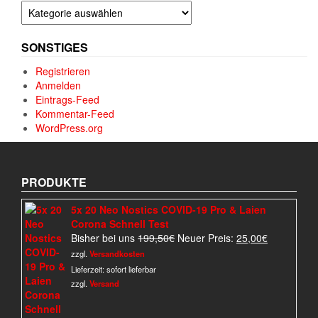
Kategorien
SONSTIGES
Registrieren
Anmelden
Eintrags-Feed
Kommentar-Feed
WordPress.org
PRODUKTE
5x 20 Neo Nostics COVID-19 Pro & Laien
Corona Schnell Test
Ursprünglicher
Aktueller
Bisher bei uns
199,50
€
Neuer Preis:
25,00
€
Preis
Preis
zzgl.
Versandkosten
war:
ist:
Lieferzeit:
sofort lieferbar
199,50€
25,00€.
zzgl.
Versand