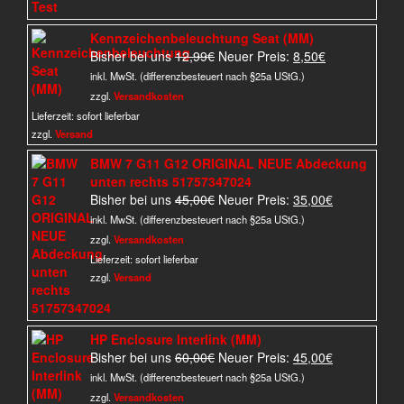
Kennzeichenbeleuchtung Seat (MM)
Ursprünglicher
Aktueller
Bisher bei uns
12,99
€
Neuer Preis:
8,50
€
Preis
Preis
inkl. MwSt. (differenzbesteuert nach §25a UStG.)
war:
ist:
zzgl.
Versandkosten
12,99€
8,50€.
Lieferzeit:
sofort lieferbar
zzgl.
Versand
BMW 7 G11 G12 ORIGINAL NEUE Abdeckung
unten rechts 51757347024
Ursprünglicher
Aktueller
Bisher bei uns
45,00
€
Neuer Preis:
35,00
€
Preis
Preis
inkl. MwSt. (differenzbesteuert nach §25a UStG.)
war:
ist:
zzgl.
Versandkosten
45,00€
35,00€.
Lieferzeit:
sofort lieferbar
zzgl.
Versand
HP Enclosure Interlink (MM)
Ursprünglicher
Aktueller
Bisher bei uns
60,00
€
Neuer Preis:
45,00
€
Preis
Preis
inkl. MwSt. (differenzbesteuert nach §25a UStG.)
war:
ist:
zzgl.
Versandkosten