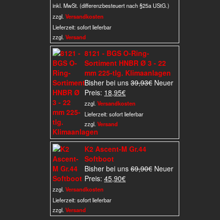
Preis
war:
inkl. MwSt. (differenzbesteuert nach §25a UStG.)
ist:
39,95€
zzgl.
Versandkosten
35,00€.
Lieferzeit:
sofort lieferbar
zzgl.
Versand
8121 - BGS O-Ring-
Sortiment HNBR Ø 3 - 22
mm 225-tlg. Klimaanlagen
Ursprünglicher
Bisher bei uns
39,93
€
Neuer
Aktueller
Preis
Preis:
18,95
€
Preis
war:
zzgl.
Versandkosten
ist:
39,93€
Lieferzeit:
sofort lieferbar
18,95€.
zzgl.
Versand
K2 Ascent-M Gr.44
Softboot
Ursprünglicher
Bisher bei uns
69,90
€
Neuer
Aktueller
Preis
Preis:
45,90
€
Preis
war:
zzgl.
Versandkosten
ist:
69,90€
Lieferzeit:
sofort lieferbar
45,90€.
zzgl.
Versand