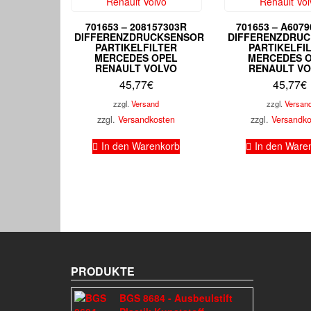
701653 – 208157303R
701653 – A607
DIFFERENZDRUCKSENSOR
DIFFERENZDRU
PARTIKELFILTER
PARTIKELFI
MERCEDES OPEL
MERCEDES 
RENAULT VOLVO
RENAULT V
45,77
€
45,77
€
zzgl.
Versand
zzgl.
Versan
zzgl.
Versandkosten
zzgl.
Versandk
In den Warenkorb
In den Ware
PRODUKTE
BGS 8684 - Ausbeulstift