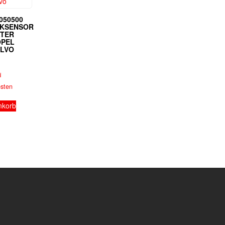
9050500
CKSENSOR
LTER
OPEL
OLVO
d
osten
nkorb