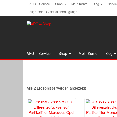
Skip
APG – Service
Shop
Mein Konto
Blog
Servi
to
Allgemeine Geschäftsbedingungen
the
content
APG – Service
Shop
Mein Konto
Blog
Alle 2 Ergebnisse werden angezeigt