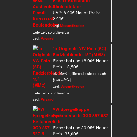
Plastik Kunststoff
Beulendoktor
Ursprünglicher
UVP:
8,90
€
Neuer Preis:
Aktueller
Preis
2,90
€
Preis
war:
zzgl.
Versandkosten
ist:
8,90€
Lieferzeit:
sofort lieferbar
2,90€.
zzgl.
Versand
1x Originale VW Polo (6C)
Radzierblende 15" (MM2)
Ursprünglicher
Bisher bei uns
18,00
€
Neuer
Aktueller
Preis
Preis:
16,50
€
Preis
war:
inkl. MwSt. (differenzbesteuert nach
ist:
18,00€
§25a UStG.)
16,50€.
zzgl.
Versandkosten
Lieferzeit:
sofort lieferbar
zzgl.
Versand
VW Spiegelkappe
Beifahrerseite 3G0 857 537
B
Ursprünglicher
Bisher bei uns
39,95
€
Neuer
Aktueller
Preis
Preis:
35,00
€