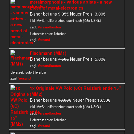
metalmorphosis - various artists - a new
breed of metal-electronics
Ursprünglicher
Aktueller
Bisher bei uns
9,95
€
Neuer Preis:
3,00
€
Preis
Preis
inkl. MwSt. (differenzbesteuert nach §25a UStG.)
war:
ist:
zzgl.
Versandkosten
9,95€
3,00€.
Lieferzeit:
sofort lieferbar
zzgl.
Versand
Flachmann (MM1)
Ursprünglicher
Aktueller
Bisher bei uns
7,50
€
Neuer Preis:
5,00
€
Preis
Preis
zzgl.
Versandkosten
war:
ist:
Lieferzeit:
sofort lieferbar
7,50€
5,00€.
zzgl.
Versand
1x Originale VW Polo (6C) Radzierblende 15"
(MM2)
Ursprünglicher
Aktueller
Bisher bei uns
18,00
€
Neuer Preis:
16,50
€
Preis
Preis
inkl. MwSt. (differenzbesteuert nach §25a UStG.)
war:
ist:
zzgl.
Versandkosten
18,00€
16,50€.
Lieferzeit:
sofort lieferbar
zzgl.
Versand