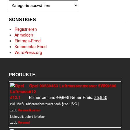
Kategorien
SONSTIGES
Registrieren
Anmelden
Eintrags-Feed
Kommentar-Feed
WordPress.org
PRODUKTE
Opel 90530463 Luftmassenmesser 5WK9606
#12
Ursprünglicher
Aktueller
Bisher bei uns
49,95
€
Neuer Preis:
25,95
€
Preis
Preis
inkl. MwSt. (differenzbesteuert nach §25a UStG.)
war:
ist:
zzgl.
Versandkosten
49,95€
25,95€.
Lieferzeit:
sofort lieferbar
zzgl.
Versand