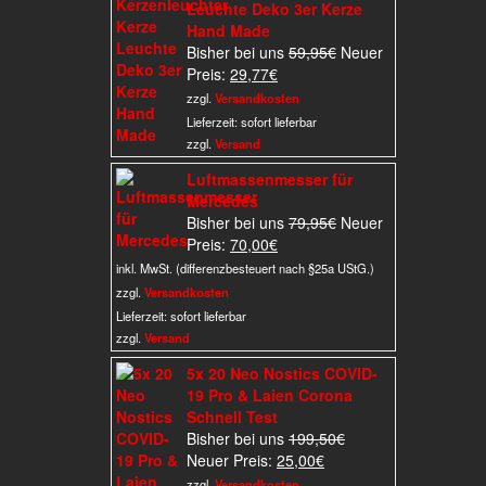
Leuchte Deko 3er Kerze
Hand Made
Ursprünglicher
Bisher bei uns
59,95
€
Neuer
Aktueller
Preis
Preis:
29,77
€
Preis
war:
zzgl.
Versandkosten
ist:
59,95€
Lieferzeit:
sofort lieferbar
29,77€.
zzgl.
Versand
Luftmassenmesser für
Mercedes
Ursprünglicher
Bisher bei uns
79,95
€
Neuer
Aktueller
Preis
Preis:
70,00
€
Preis
war:
inkl. MwSt. (differenzbesteuert nach §25a UStG.)
ist:
79,95€
zzgl.
Versandkosten
70,00€.
Lieferzeit:
sofort lieferbar
zzgl.
Versand
5x 20 Neo Nostics COVID-
19 Pro & Laien Corona
Schnell Test
Ursprünglicher
Bisher bei uns
199,50
€
Aktueller
Preis
Neuer Preis:
25,00
€
Preis
war:
zzgl.
Versandkosten