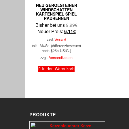
NEU GEROLSTEINER
WINDSCHATTEN
KARTENSPIEL SPIEL
RADRENNEN
Ursprünglicher
Bisher bei uns
9,99
€
Aktueller
Preis
Neuer Preis:
6,11
€
Preis
war:
zzgl.
Versand
ist:
9,99€
inkl. MwSt. (differenzbesteuert
6,11€.
nach §25a UStG.)
zzgl.
Versandkosten
In den Warenkorb
PRODUKTE
Kerzenleuchter Kerze