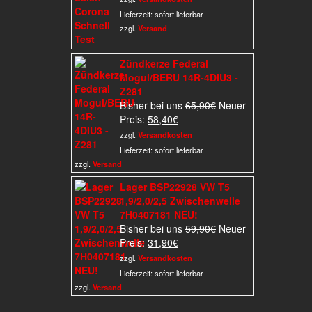
ist:
199,50€
Lieferzeit:
sofort lieferbar
25,00€.
zzgl.
Versand
Zündkerze Federal
Mogul/BERU 14R-4DIU3 -
Z281
Ursprünglicher
Bisher bei uns
65,90
€
Neuer
Aktueller
Preis
Preis:
58,40
€
Preis
war:
zzgl.
Versandkosten
ist:
65,90€
Lieferzeit:
sofort lieferbar
58,40€.
zzgl.
Versand
Lager BSP22928 VW T5
1,9/2,0/2,5 Zwischenwelle
7H0407181 NEU!
Ursprünglicher
Bisher bei uns
59,90
€
Neuer
Aktueller
Preis
Preis:
31,90
€
Preis
war:
zzgl.
Versandkosten
ist:
59,90€
Lieferzeit:
sofort lieferbar
31,90€.
zzgl.
Versand