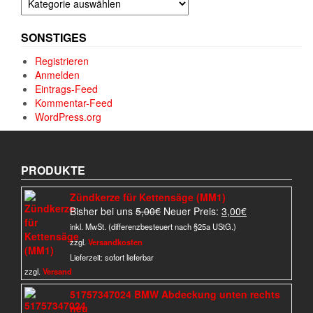
SONSTIGES
Registrieren
Anmelden
Eintrags-Feed
Kommentar-Feed
WordPress.org
PRODUKTE
Zündkerze für Kettensäge (MM1)
Ursprünglicher
Aktueller
Bisher bei uns
5,00
€
Neuer Preis:
3,00
€
Preis
Preis
inkl. MwSt. (differenzbesteuert nach §25a UStG.)
war:
ist:
zzgl.
Versandkosten
5,00€
3,00€.
Lieferzeit:
sofort lieferbar
zzgl.
Versand
51757347024 BMW Abdeckung unten rechts
neu