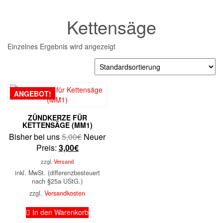
Kettensäge
Einzelnes Ergebnis wird angezeigt
ANGEBOT!
ZÜNDKERZE FÜR
KETTENSÄGE (MM1)
Ursprünglicher
Bisher bei uns
5,00
€
Neuer
Aktueller
Preis
Preis:
3,00
€
Preis
war:
zzgl.
Versand
ist:
5,00€
inkl. MwSt. (differenzbesteuert
3,00€.
nach §25a UStG.)
zzgl.
Versandkosten
In den Warenkorb