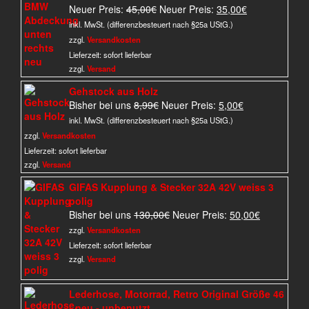
Ursprünglicher
Aktueller
Neuer Preis:
45,00
€
Neuer Preis:
35,00
€
Preis
Preis
inkl. MwSt. (differenzbesteuert nach §25a UStG.)
war:
ist:
zzgl.
Versandkosten
45,00€
35,00€.
Lieferzeit:
sofort lieferbar
zzgl.
Versand
Gehstock aus Holz
Ursprünglicher
Aktueller
Bisher bei uns
8,99
€
Neuer Preis:
5,00
€
Preis
Preis
inkl. MwSt. (differenzbesteuert nach §25a UStG.)
war:
ist:
zzgl.
Versandkosten
8,99€
5,00€.
Lieferzeit:
sofort lieferbar
zzgl.
Versand
GIFAS Kupplung & Stecker 32A 42V weiss 3
polig
Ursprünglicher
Aktueller
Bisher bei uns
130,00
€
Neuer Preis:
50,00
€
Preis
Preis
zzgl.
Versandkosten
war:
ist:
Lieferzeit:
sofort lieferbar
130,00€
50,00€.
zzgl.
Versand
Lederhose, Motorrad, Retro Original Größe 46
- neu - unbenutzt