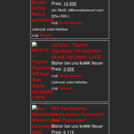
Aktueller
Preis
Preis:
14,95
€
Preis
war:
inkl. MwSt. (differenzbesteuert nach
ist:
19,95€
§25a UStG.)
14,95€.
zzgl.
Versandkosten
Lieferzeit:
sofort lieferbar
zzgl.
Versand
8001018 - Trichter
Ölpeilstab VW Audi Seat
Skoda 038103663 1,9TDI
Ursprünglicher
Bisher bei uns
5,95
€
Neuer
Aktueller
Preis
Preis:
3,95
€
Preis
war:
zzgl.
Versandkosten
ist:
5,95€
Lieferzeit:
sofort lieferbar
3,95€.
zzgl.
Versand
Neu Gerolsteiner
Windschatten Kartenspiel
Spiel Radrennen
Ursprünglicher
Bisher bei uns
9,99
€
Neuer
Aktueller
Preis
Preis:
6,11
€