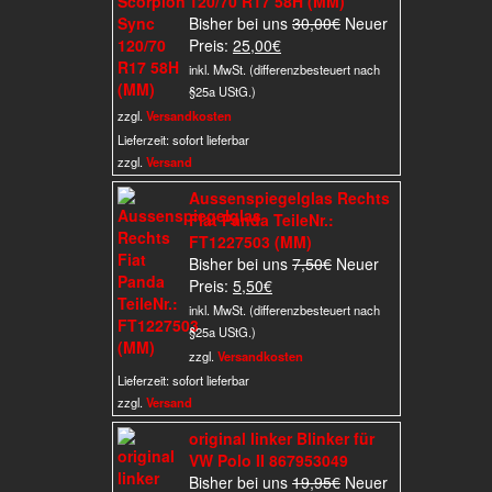
120/70 R17 58H (MM)
Ursprünglicher
Bisher bei uns
30,00
€
Neuer
Aktueller
Preis
Preis:
25,00
€
Preis
war:
inkl. MwSt. (differenzbesteuert nach
ist:
30,00€
§25a UStG.)
25,00€.
zzgl.
Versandkosten
Lieferzeit:
sofort lieferbar
zzgl.
Versand
Aussenspiegelglas Rechts
Fiat Panda TeileNr.:
FT1227503 (MM)
Ursprünglicher
Bisher bei uns
7,50
€
Neuer
Aktueller
Preis
Preis:
5,50
€
Preis
war:
inkl. MwSt. (differenzbesteuert nach
ist:
7,50€
§25a UStG.)
5,50€.
zzgl.
Versandkosten
Lieferzeit:
sofort lieferbar
zzgl.
Versand
original linker Blinker für
VW Polo II 867953049
Ursprünglicher
Bisher bei uns
19,95
€
Neuer