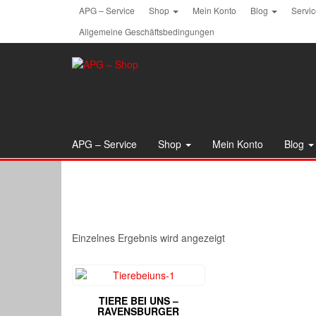
Skip
APG – Service
Shop
Mein Konto
Blog
Servi
to
Allgemeine Geschäftsbedingungen
the
content
APG – Service
Shop
Mein Konto
Blog
Einzelnes Ergebnis wird angezeigt
TIERE BEI UNS –
RAVENSBURGER