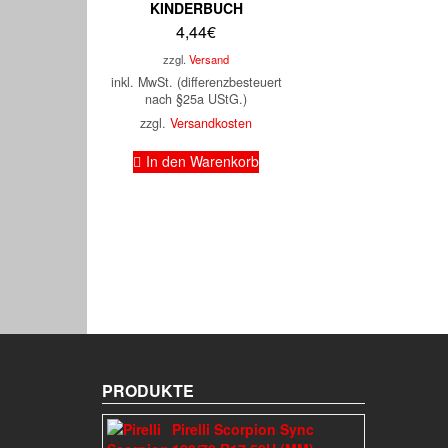
KINDERBUCH
4,44
€
zzgl.
Versand
inkl. MwSt. (differenzbesteuert
nach §25a UStG.)
zzgl.
Versandkosten
In den Warenkorb
PRODUKTE
Pirelli Scorpion Sync