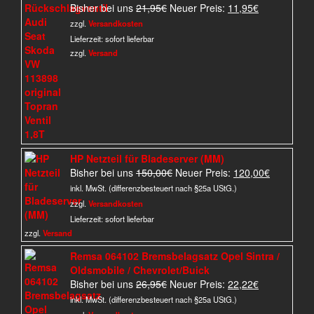
Ursprünglicher
Aktueller
Bisher bei uns
21,95
€
Neuer Preis:
11,95
€
Preis
Preis
zzgl.
Versandkosten
war:
ist:
Lieferzeit:
sofort lieferbar
21,95€
11,95€.
zzgl.
Versand
HP Netzteil für Bladeserver (MM)
Ursprünglicher
Aktueller
Bisher bei uns
150,00
€
Neuer Preis:
120,00
€
Preis
Preis
inkl. MwSt. (differenzbesteuert nach §25a UStG.)
war:
ist:
zzgl.
Versandkosten
150,00€
120,00€.
Lieferzeit:
sofort lieferbar
zzgl.
Versand
Remsa 064102 Bremsbelagsatz Opel Sintra /
Oldsmobile / Chevrolet/Buick
Ursprünglicher
Aktueller
Bisher bei uns
26,95
€
Neuer Preis:
22,22
€
Preis
Preis
inkl. MwSt. (differenzbesteuert nach §25a UStG.)
war:
ist: