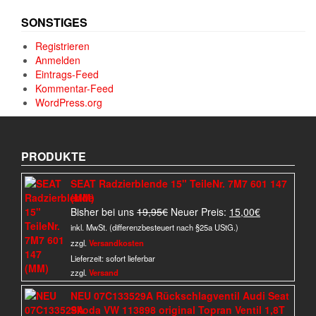
SONSTIGES
Registrieren
Anmelden
Eintrags-Feed
Kommentar-Feed
WordPress.org
PRODUKTE
SEAT Radzierblende 15" TeileNr. 7M7 601 147
(MM)
Ursprünglicher
Aktueller
Bisher bei uns
19,95
€
Neuer Preis:
15,00
€
Preis
Preis
inkl. MwSt. (differenzbesteuert nach §25a UStG.)
war:
ist:
zzgl.
Versandkosten
19,95€
15,00€.
Lieferzeit:
sofort lieferbar
zzgl.
Versand
NEU 07C133529A Rückschlagventil Audi Seat
Skoda VW 113898 original Topran Ventil 1,8T