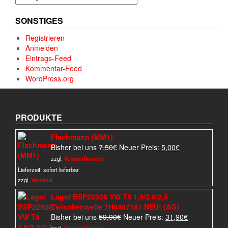
SONSTIGES
Registrieren
Anmelden
Eintrags-Feed
Kommentar-Feed
WordPress.org
PRODUKTE
Flachmann (MM1)
Ursprünglicher
Aktueller
Bisher bei uns
7,50
€
Neuer Preis:
5,00
€
Preis
Preis
zzgl.
Versandkosten
war:
ist:
Lieferzeit:
sofort lieferbar
7,50€
5,00€.
zzgl.
Versand
Lager BSP22928 VW T5 1,9/2,0/2,5
Zwischenwelle 7H0407181 NEU! (AG)
Ursprünglicher
Aktueller
Bisher bei uns
59,90
€
Neuer Preis:
31,90
€
Preis
Preis
zzgl.
Versandkosten