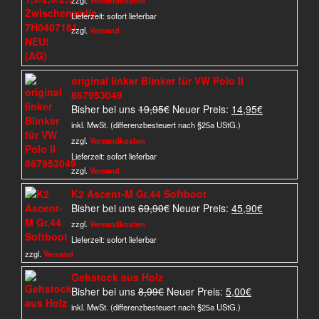
war:
ist:
Lieferzeit:
sofort lieferbar
59,90€
31,90€.
zzgl.
Versand
original linker Blinker für VW Polo II
867953049
Ursprünglicher
Aktueller
Bisher bei uns
19,95
€
Neuer Preis:
14,95
€
Preis
Preis
inkl. MwSt. (differenzbesteuert nach §25a UStG.)
war:
ist:
zzgl.
Versandkosten
19,95€
14,95€.
Lieferzeit:
sofort lieferbar
zzgl.
Versand
K2 Ascent-M Gr.44 Softboot
Ursprünglicher
Aktueller
Bisher bei uns
69,90
€
Neuer Preis:
45,90
€
Preis
Preis
zzgl.
Versandkosten
war:
ist:
Lieferzeit:
sofort lieferbar
69,90€
45,90€.
zzgl.
Versand
Gehstock aus Holz
Ursprünglicher
Aktueller
Bisher bei uns
8,99
€
Neuer Preis:
5,00
€
Preis
Preis
inkl. MwSt. (differenzbesteuert nach §25a UStG.)
war:
ist: