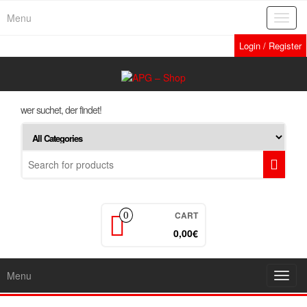
Skip
Menu
Toggl
to
navig
the
Login / Register
content
wer suchet, der findet!
CART
0
0,00€
Menu
Toggl
navig