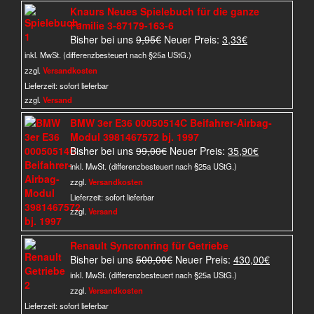
Knaurs Neues Spielebuch für die ganze
Familie 3-87179-163-6
Ursprünglicher
Aktueller
Bisher bei uns
9,95
€
Neuer Preis:
3,33
€
Preis
Preis
inkl. MwSt. (differenzbesteuert nach §25a UStG.)
war:
ist:
zzgl.
Versandkosten
9,95€
3,33€.
Lieferzeit:
sofort lieferbar
zzgl.
Versand
BMW 3er E36 00050514C Beifahrer-Airbag-
Modul 3981467572 bj. 1997
Ursprünglicher
Aktueller
Bisher bei uns
99,00
€
Neuer Preis:
35,90
€
Preis
Preis
inkl. MwSt. (differenzbesteuert nach §25a UStG.)
war:
ist:
zzgl.
Versandkosten
99,00€
35,90€.
Lieferzeit:
sofort lieferbar
zzgl.
Versand
Renault Syncronring für Getriebe
Ursprünglicher
Aktueller
Bisher bei uns
500,00
€
Neuer Preis:
430,00
€
Preis
Preis
inkl. MwSt. (differenzbesteuert nach §25a UStG.)
war:
ist:
zzgl.
Versandkosten
500,00€
430,00€.
Lieferzeit:
sofort lieferbar