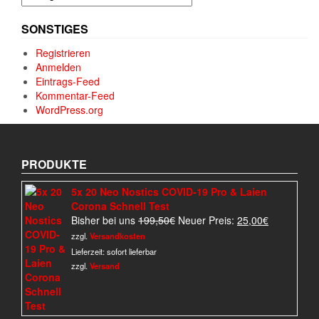
SONSTIGES
Registrieren
Anmelden
Eintrags-Feed
Kommentar-Feed
WordPress.org
PRODUKTE
5x 20 Neo Nostics COVID-19 Pro & Laien
Corona Schnell Test
Ursprünglicher
Aktueller
Bisher bei uns
199,50
€
Neuer Preis:
25,00
€
Preis
Preis
zzgl.
Versandkosten
war:
ist:
Lieferzeit:
sofort lieferbar
199,50€
25,00€.
zzgl.
Versand