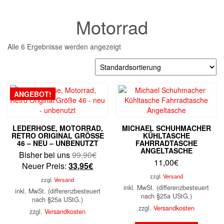
Motorrad
Alle 6 Ergebnisse werden angezeigt
ANGEBOT!
LEDERHOSE, MOTORRAD,
MICHAEL SCHUHMACHER
RETRO ORIGINAL GRÖSSE 4
KÜHLTASCHE
6 – NEU – UNBENUTZT
FAHRRADTASCHE
ANGELTASCHE
Ursprünglicher
Bisher bei uns
99,90
€
11,00
€
Aktueller
Preis
Neuer Preis:
33,95
€
Preis
war:
zzgl.
Versand
zzgl.
Versand
ist:
99,90€
inkl. MwSt. (differenzbesteuert
inkl. MwSt. (differenzbesteuert
nach §25a UStG.)
33,95€.
nach §25a UStG.)
zzgl.
Versandkosten
zzgl.
Versandkosten