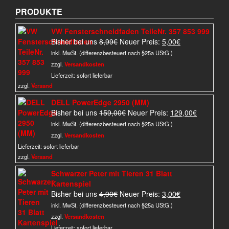
PRODUKTE
VW Fensterschneidfaden TeileNr. 357 853 999
Ursprünglicher
Aktueller
Bisher bei uns
8,99
€
Neuer Preis:
5,00
€
Preis
Preis
inkl. MwSt. (differenzbesteuert nach §25a UStG.)
war:
ist:
zzgl.
Versandkosten
8,99€
5,00€.
Lieferzeit:
sofort lieferbar
zzgl.
Versand
DELL PowerEdge 2950 (MM)
Ursprünglicher
Aktueller
Bisher bei uns
159,00
€
Neuer Preis:
129,00
€
Preis
Preis
inkl. MwSt. (differenzbesteuert nach §25a UStG.)
war:
ist:
zzgl.
Versandkosten
159,00€
129,00€.
Lieferzeit:
sofort lieferbar
zzgl.
Versand
Schwarzer Peter mit Tieren 31 Blatt
Kartenspiel
Ursprünglicher
Aktueller
Bisher bei uns
4,90
€
Neuer Preis:
3,00
€
Preis
Preis
inkl. MwSt. (differenzbesteuert nach §25a UStG.)
war:
ist:
zzgl.
Versandkosten
4,90€
3,00€.
Lieferzeit:
sofort lieferbar