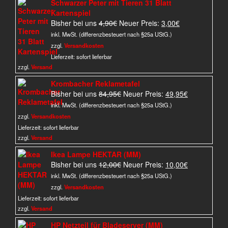
Schwarzer Peter mit Tieren 31 Blatt
Kartenspiel
Ursprünglicher
Aktueller
Bisher bei uns
4,90
€
Neuer Preis:
3,00
€
Preis
Preis
inkl. MwSt. (differenzbesteuert nach §25a UStG.)
war:
ist:
zzgl.
Versandkosten
4,90€
3,00€.
Lieferzeit:
sofort lieferbar
zzgl.
Versand
Krombacher Reklametafel
Ursprünglicher
Aktueller
Bisher bei uns
84,95
€
Neuer Preis:
49,95
€
Preis
Preis
inkl. MwSt. (differenzbesteuert nach §25a UStG.)
war:
ist:
zzgl.
Versandkosten
84,95€
49,95€.
Lieferzeit:
sofort lieferbar
zzgl.
Versand
Ikea Lampe HEKTAR (MM)
Ursprünglicher
Aktueller
Bisher bei uns
12,00
€
Neuer Preis:
10,00
€
Preis
Preis
inkl. MwSt. (differenzbesteuert nach §25a UStG.)
war:
ist:
zzgl.
Versandkosten
12,00€
10,00€.
Lieferzeit:
sofort lieferbar
zzgl.
Versand
HP Netzteil für Bladeserver (MM)