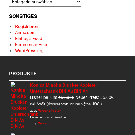
SONSTIGES
Registrieren
Anmelden
Eintrags-Feed
Kommentar-Feed
WordPress.org
PRODUKTE
Konica Minolta Drucker Kopierer
Unterschrank DIN A3 DIN A4
Ursprünglicher
Aktueller
Bisher bei uns
150,00
€
Neuer Preis:
55,00
€
Preis
Preis
inkl. MwSt. (differenzbesteuert nach §25a UStG.)
war:
ist:
zzgl.
Versandkosten
150,00€
55,00€.
Lieferzeit:
sofort lieferbar
zzgl.
Versand