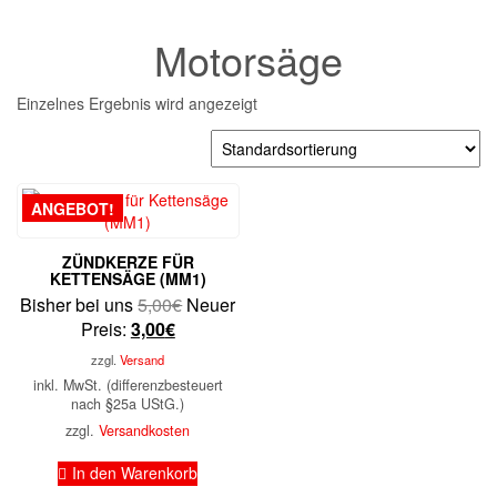
Motorsäge
Einzelnes Ergebnis wird angezeigt
ANGEBOT!
ZÜNDKERZE FÜR
KETTENSÄGE (MM1)
Ursprünglicher
Bisher bei uns
5,00
€
Neuer
Aktueller
Preis
Preis:
3,00
€
Preis
war:
zzgl.
Versand
ist:
5,00€
inkl. MwSt. (differenzbesteuert
3,00€.
nach §25a UStG.)
zzgl.
Versandkosten
In den Warenkorb