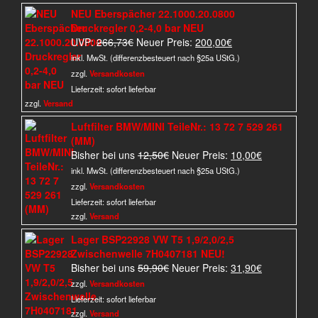
NEU Eberspächer 22.1000.20.0800
Druckregler 0,2-4,0 bar NEU
Ursprünglicher
Aktueller
UVP:
266,73
€
Neuer Preis:
200,00
€
Preis
Preis
inkl. MwSt. (differenzbesteuert nach §25a UStG.)
war:
ist:
zzgl.
Versandkosten
266,73€
200,00€.
Lieferzeit:
sofort lieferbar
zzgl.
Versand
Luftfilter BMW/MINI TeileNr.: 13 72 7 529 261
(MM)
Ursprünglicher
Aktueller
Bisher bei uns
12,50
€
Neuer Preis:
10,00
€
Preis
Preis
inkl. MwSt. (differenzbesteuert nach §25a UStG.)
war:
ist:
zzgl.
Versandkosten
12,50€
10,00€.
Lieferzeit:
sofort lieferbar
zzgl.
Versand
Lager BSP22928 VW T5 1,9/2,0/2,5
Zwischenwelle 7H0407181 NEU!
Ursprünglicher
Aktueller
Bisher bei uns
59,90
€
Neuer Preis:
31,90
€
Preis
Preis
zzgl.
Versandkosten
war:
ist:
Lieferzeit:
sofort lieferbar
59,90€
31,90€.
zzgl.
Versand