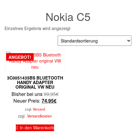
Nokia C5
Einzelnes Ergebnis wird angezeigt
ANGEBOT!
3C0051435BS BLUETOOTH
HANDY ADAPTER
ORIGINAL VW NEU
Ursprünglicher
Bisher bei uns
99,95
€
Aktueller
Preis
Neuer Preis:
74,95
€
Preis
war:
zzgl.
Versand
ist:
99,95€
zzgl.
Versandkosten
74,95€.
In den Warenkorb