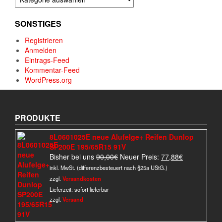
SONSTIGES
Registrieren
Anmelden
Eintrags-Feed
Kommentar-Feed
WordPress.org
PRODUKTE
8L0601025E neue Alufelge+ Reifen Dunlop
SP200E 195/65R15 91V
Ursprünglicher
Aktueller
Bisher bei uns
90,00
€
Neuer Preis:
77,88
€
Preis
Preis
inkl. MwSt. (differenzbesteuert nach §25a UStG.)
war:
ist:
zzgl.
Versandkosten
90,00€
77,88€.
Lieferzeit:
sofort lieferbar
zzgl.
Versand