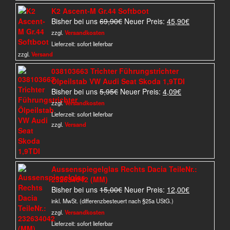
K2 Ascent-M Gr.44 Softboot
Ursprünglicher
Aktueller
Bisher bei uns
69,90
€
Neuer Preis:
45,90
€
Preis
Preis
zzgl.
Versandkosten
war:
ist:
Lieferzeit:
sofort lieferbar
69,90€
45,90€.
zzgl.
Versand
038103663 Trichter Führungstrichter
Ölpeilstab VW Audi Seat Skoda 1,9TDI
Ursprünglicher
Aktueller
Bisher bei uns
5,95
€
Neuer Preis:
4,09
€
Preis
Preis
zzgl.
Versandkosten
war:
ist:
Lieferzeit:
sofort lieferbar
5,95€
4,09€.
zzgl.
Versand
Aussenspiegelglas Rechts Dacia TeileNr.:
232634042 (MM)
Ursprünglicher
Aktueller
Bisher bei uns
15,00
€
Neuer Preis:
12,00
€
Preis
Preis
inkl. MwSt. (differenzbesteuert nach §25a UStG.)
war:
ist:
zzgl.
Versandkosten
15,00€
12,00€.
Lieferzeit:
sofort lieferbar