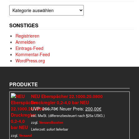
Kategorien
SONSTIGES
Registrieren
Anmelden
Eintrags-Feed
Kommentar-Feed
WordPress.org
PRODUKTE
NEU Eberspächer 22.1000.20.0800
Druckregler 0,2-4,0 bar NEU
Ursprünglicher
Aktueller
UVP:
266,73
€
Neuer Preis:
200,00
€
Preis
Preis
inkl. MwSt. (differenzbesteuert nach §25a UStG.)
war:
ist:
zzgl.
Versandkosten
266,73€
200,00€.
Lieferzeit:
sofort lieferbar
zzgl.
Versand