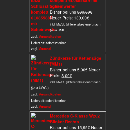
komplett 6L085588A mit
Scheinwerfer
Ursprünglicher
Bisher bei uns
300,00
€
Aktueller
Preis
Neuer Preis:
139,00
€
Preis
war:
inkl. MwSt. (differenzbesteuert nach
ist:
300,00€
§25a UStG.)
139,00€.
zzgl.
Versandkosten
Lieferzeit:
sofort lieferbar
zzgl.
Versand
Zündkerze für Kettensäge
(MM1)
Ursprünglicher
Bisher bei uns
5,00
€
Neuer
Aktueller
Preis
Preis:
3,00
€
Preis
war:
inkl. MwSt. (differenzbesteuert nach
ist:
5,00€
§25a UStG.)
3,00€.
zzgl.
Versandkosten
Lieferzeit:
sofort lieferbar
zzgl.
Versand
Mercedes C-Klasse W202
Blinker Rechts
Ursprünglicher
Bisher bei uns
15,95
€
Neuer