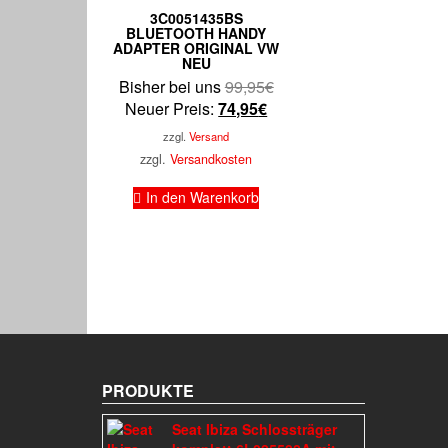
3C0051435BS
BLUETOOTH HANDY
ADAPTER ORIGINAL VW
NEU
Ursprünglicher
Bisher bei uns
99,95
€
Aktueller
Preis
Neuer Preis:
74,95
€
Preis
war:
zzgl.
Versand
ist:
99,95€
zzgl.
Versandkosten
74,95€.
In den Warenkorb
PRODUKTE
Seat Ibiza Schlossträger