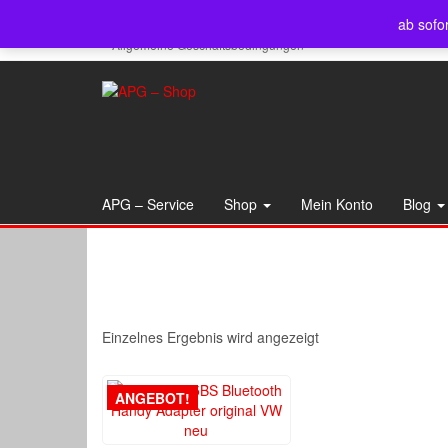
Skip
APG – Service
Shop
Mein Konto
Blog
Servi
ab sofo
to
Allgemeine Geschäftsbedingungen
the
content
APG – Service
Shop
Mein Konto
Blog
Einzelnes Ergebnis wird angezeigt
ANGEBOT!