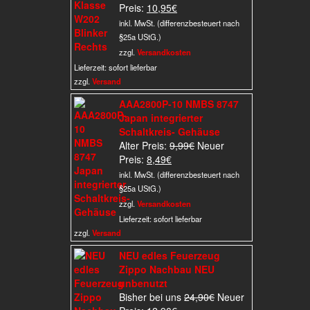
Aktueller
Preis
Preis:
10,95
€
Preis
war:
inkl. MwSt. (differenzbesteuert nach
ist:
15,95€
§25a UStG.)
10,95€.
zzgl.
Versandkosten
Lieferzeit:
sofort lieferbar
zzgl.
Versand
AAA2800P-10 NMBS 8747
Japan integrierter
Schaltkreis- Gehäuse
Ursprünglicher
Alter Preis:
9,99
€
Neuer
Aktueller
Preis
Preis:
8,49
€
Preis
war:
inkl. MwSt. (differenzbesteuert nach
ist:
9,99€
§25a UStG.)
8,49€.
zzgl.
Versandkosten
Lieferzeit:
sofort lieferbar
zzgl.
Versand
NEU edles Feuerzeug
Zippo Nachbau NEU
unbenutzt
Ursprünglicher
Bisher bei uns
24,90
€
Neuer