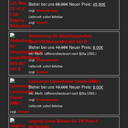
Ursprünglicher
Aktueller
Bisher bei uns
65,90
€
Neuer Preis:
45,90
€
Preis
Preis
zzgl.
Versandkosten
war:
ist:
Lieferzeit:
sofort lieferbar
65,90€
45,90€.
zzgl.
Versand
Abdeckung für Abschlepphaken
Audi/VW/Skoda 8K0 807 441 B
Ursprünglicher
Aktueller
Bisher bei uns
10,95
€
Neuer Preis:
8,00
€
Preis
Preis
inkl. MwSt. (differenzbesteuert nach §25a UStG.)
war:
ist:
zzgl.
Versandkosten
10,95€
8,00€.
Lieferzeit:
sofort lieferbar
zzgl.
Versand
Lattenrost Lattenhalter Creme (MM1)
Ursprünglicher
Aktueller
Bisher bei uns
10,00
€
Neuer Preis:
8,00
€
Preis
Preis
inkl. MwSt. (differenzbesteuert nach §25a UStG.)
war:
ist:
zzgl.
Versandkosten
10,00€
8,00€.
Lieferzeit:
sofort lieferbar
zzgl.
Versand
original linker Blinker für VW Polo II
867953049