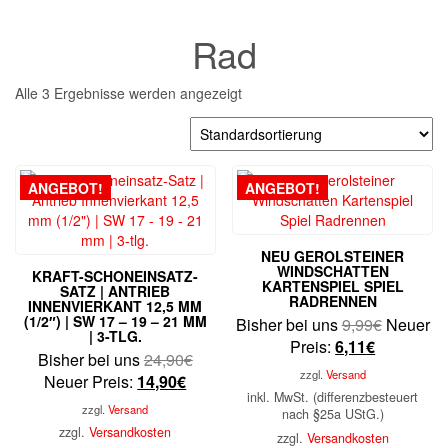
Rad
Alle 3 Ergebnisse werden angezeigt
ANGEBOT!
ANGEBOT!
NEU GEROLSTEINER
WINDSCHATTEN
KRAFT-SCHONEINSATZ-
KARTENSPIEL SPIEL
SATZ | ANTRIEB
RADRENNEN
INNENVIERKANT 12,5 MM
(1/2″) | SW 17 – 19 – 21 MM
Ursprüng
Bisher bei uns
9,99
€
Neuer
| 3-TLG.
Aktueller
Preis
Preis:
6,11
€
Ursprünglicher
Bisher bei uns
24,90
€
Preis
war:
zzgl.
Versand
Aktueller
Preis
Neuer Preis:
14,90
€
ist:
9,99€
inkl. MwSt. (differenzbesteuert
Preis
war:
6,11€.
zzgl.
Versand
nach §25a UStG.)
ist:
24,90€
zzgl.
Versandkosten
zzgl.
Versandkosten
14,90€.