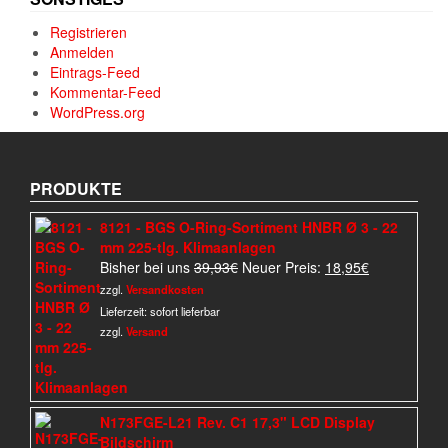
Registrieren
Anmelden
Eintrags-Feed
Kommentar-Feed
WordPress.org
PRODUKTE
8121 - BGS O-Ring-Sortiment HNBR Ø 3 - 22
mm 225-tlg. Klimaanlagen
Ursprünglicher
Aktueller
Bisher bei uns
39,93
€
Neuer Preis:
18,95
€
Preis
Preis
zzgl.
Versandkosten
war:
ist:
Lieferzeit:
sofort lieferbar
39,93€
18,95€.
zzgl.
Versand
N173FGE-L21 Rev. C1 17,3" LCD Display
Bildschirm