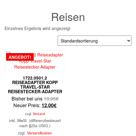
Reisen
Einzelnes Ergebnis wird angezeigt
ANGEBOT!
1722.0501.2
REISEADAPTER KOPP
TRAVEL-STAR
REISESTECKER-ADAPTER
Ursprünglicher
Bisher bei uns
19,95
€
Aktueller
Preis
Neuer Preis:
12,00
€
Preis
war:
zzgl.
Versand
ist:
19,95€
inkl. MwSt. (differenzbesteuert
12,00€.
nach §25a UStG.)
zzgl.
Versandkosten