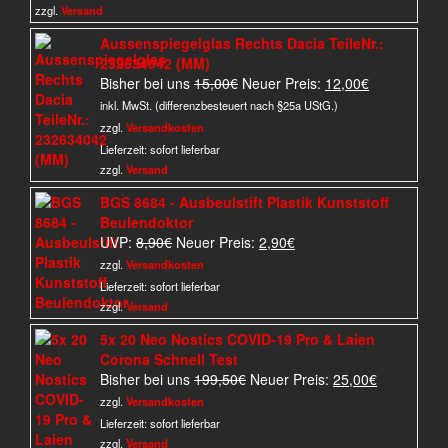
zzgl.
Versand
Aussenspiegelglas Rechts Dacia TeileNr.:
232634042 (MM)
Ursprünglicher
Aktueller
Bisher bei uns
15,00
€
Neuer Preis:
12,00
€
Preis
Preis
inkl. MwSt. (differenzbesteuert nach §25a UStG.)
war:
ist:
zzgl.
Versandkosten
15,00€
12,00€.
Lieferzeit:
sofort lieferbar
zzgl.
Versand
BGS 8684 - Ausbeulstift Plastik Kunststoff
Beulendoktor
Ursprünglicher
Aktueller
UVP:
8,90
€
Neuer Preis:
2,90
€
Preis
Preis
zzgl.
Versandkosten
war:
ist:
Lieferzeit:
sofort lieferbar
8,90€
2,90€.
zzgl.
Versand
5x 20 Neo Nostics COVID-19 Pro & Laien
Corona Schnell Test
Ursprünglicher
Aktueller
Bisher bei uns
199,50
€
Neuer Preis:
25,00
€
Preis
Preis
zzgl.
Versandkosten
war:
ist:
Lieferzeit:
sofort lieferbar
199,50€
25,00€.
zzgl.
Versand