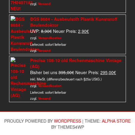
59,90€
31,90€.
zzgl.
Versand
BGS 8684 - Ausbeulstift Plastik Kunststoff
Beulendoktor
Ursprünglicher
Aktueller
UVP:
8,90
€
Neuer Preis:
2,90
€
Preis
Preis
zzgl.
Versandkosten
war:
ist:
Lieferzeit:
sofort lieferbar
8,90€
2,90€.
zzgl.
Versand
Precisa 108-10 old Rechenmaschine Vintage
(AG)
Ursprünglicher
Aktueller
Bisher bei uns
395,00
€
Neuer Preis:
295,00
€
Preis
Preis
inkl. MwSt. (differenzbesteuert nach §25a UStG.)
war:
ist:
zzgl.
Versandkosten
395,00€
295,00€.
Lieferzeit:
sofort lieferbar
zzgl.
Versand
PROUDLY POWERED BY
WORDPRESS
|
THEME:
ALPHA STORE
BY THEMES4WP