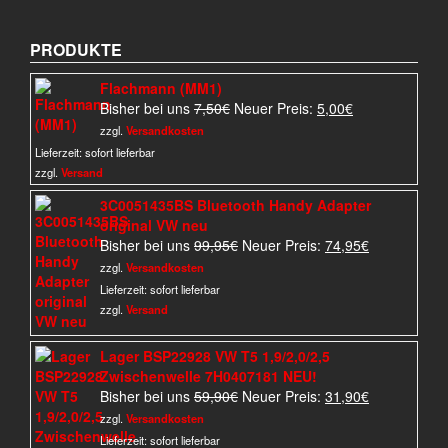
PRODUKTE
Flachmann (MM1)
Ursprünglicher
Aktueller
Bisher bei uns
7,50
€
Neuer Preis:
5,00
€
Preis
Preis
zzgl.
Versandkosten
war:
ist:
Lieferzeit:
sofort lieferbar
7,50€
5,00€.
zzgl.
Versand
3C0051435BS Bluetooth Handy Adapter
original VW neu
Ursprünglicher
Aktueller
Bisher bei uns
99,95
€
Neuer Preis:
74,95
€
Preis
Preis
zzgl.
Versandkosten
war:
ist:
Lieferzeit:
sofort lieferbar
99,95€
74,95€.
zzgl.
Versand
Lager BSP22928 VW T5 1,9/2,0/2,5
Zwischenwelle 7H0407181 NEU!
Ursprünglicher
Aktueller
Bisher bei uns
59,90
€
Neuer Preis:
31,90
€
Preis
Preis
zzgl.
Versandkosten
war:
ist:
Lieferzeit:
sofort lieferbar