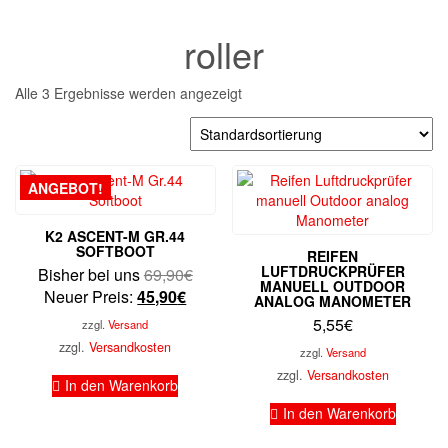
roller
Alle 3 Ergebnisse werden angezeigt
ANGEBOT!
K2 ASCENT-M GR.44
SOFTBOOT
REIFEN
LUFTDRUCKPRÜFER
Ursprünglicher
Bisher bei uns
69,90
€
MANUELL OUTDOOR
Aktueller
Preis
Neuer Preis:
45,90
€
ANALOG MANOMETER
Preis
war:
5,55
€
zzgl.
Versand
ist:
69,90€
zzgl.
Versandkosten
zzgl.
Versand
45,90€.
zzgl.
Versandkosten
In den Warenkorb
In den Warenkorb