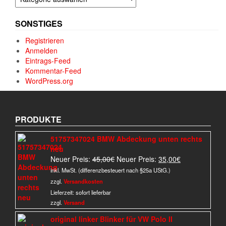
SONSTIGES
Registrieren
Anmelden
Eintrags-Feed
Kommentar-Feed
WordPress.org
PRODUKTE
51757347024 BMW Abdeckung unten rechts
neu
Ursprünglicher
Aktueller
Neuer Preis:
45,00
€
Neuer Preis:
35,00
€
Preis
Preis
inkl. MwSt. (differenzbesteuert nach §25a UStG.)
war:
ist:
zzgl.
Versandkosten
45,00€
35,00€.
Lieferzeit:
sofort lieferbar
zzgl.
Versand
original linker Blinker für VW Polo II