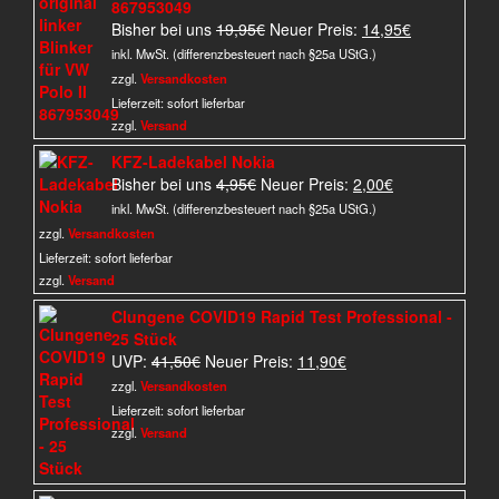
867953049
Ursprünglicher
Aktueller
Bisher bei uns
19,95
€
Neuer Preis:
14,95
€
Preis
Preis
inkl. MwSt. (differenzbesteuert nach §25a UStG.)
war:
ist:
zzgl.
Versandkosten
19,95€
14,95€.
Lieferzeit:
sofort lieferbar
zzgl.
Versand
KFZ-Ladekabel Nokia
Ursprünglicher
Aktueller
Bisher bei uns
4,95
€
Neuer Preis:
2,00
€
Preis
Preis
inkl. MwSt. (differenzbesteuert nach §25a UStG.)
war:
ist:
zzgl.
Versandkosten
4,95€
2,00€.
Lieferzeit:
sofort lieferbar
zzgl.
Versand
Clungene COVID19 Rapid Test Professional -
25 Stück
Ursprünglicher
Aktueller
UVP:
41,50
€
Neuer Preis:
11,90
€
Preis
Preis
zzgl.
Versandkosten
war:
ist:
Lieferzeit:
sofort lieferbar
41,50€
11,90€.
zzgl.
Versand