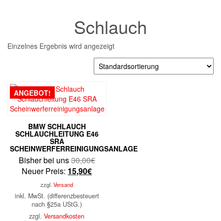
Schlauch
Einzelnes Ergebnis wird angezeigt
ANGEBOT!
BMW SCHLAUCH
SCHLAUCHLEITUNG E46
SRA
SCHEINWERFERREINIGUNGSANLAGE
Ursprünglicher
Bisher bei uns
30,00
€
Aktueller
Preis
Neuer Preis:
15,90
€
Preis
war:
zzgl.
Versand
ist:
30,00€
inkl. MwSt. (differenzbesteuert
15,90€.
nach §25a UStG.)
zzgl.
Versandkosten