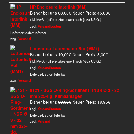
HP Enclosure Interlink (MM)
Ursprünglicher
Aktueller
Bisher bei uns
60,00
€
Neuer Preis:
45,00
€
Preis
Preis
inkl. MwSt. (differenzbesteuert nach §25a UStG.)
war:
ist:
zzgl.
Versandkosten
60,00€
45,00€.
Lieferzeit:
sofort lieferbar
zzgl.
Versand
Lattenrost Lattenhalter Rot (MM1)
Ursprünglicher
Aktueller
Bisher bei uns
10,00
€
Neuer Preis:
8,00
€
Preis
Preis
inkl. MwSt. (differenzbesteuert nach §25a UStG.)
war:
ist:
zzgl.
Versandkosten
10,00€
8,00€.
Lieferzeit:
sofort lieferbar
zzgl.
Versand
8121 - BGS O-Ring-Sortiment HNBR Ø 3 - 22
mm 225-tlg. Klimaanlagen
Ursprünglicher
Aktueller
Bisher bei uns
39,93
€
Neuer Preis:
18,95
€
Preis
Preis
zzgl.
Versandkosten
war:
ist:
Lieferzeit:
sofort lieferbar
39,93€
18,95€.
zzgl.
Versand