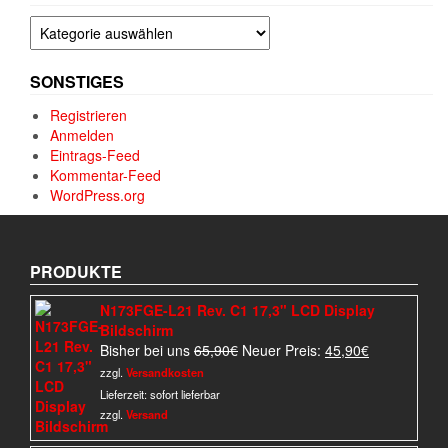
Kategorien
SONSTIGES
Registrieren
Anmelden
Eintrags-Feed
Kommentar-Feed
WordPress.org
PRODUKTE
N173FGE-L21 Rev. C1 17,3" LCD Display
Bildschirm
Ursprünglicher
Aktueller
Bisher bei uns
65,90
€
Neuer Preis:
45,90
€
Preis
Preis
zzgl.
Versandkosten
war:
ist:
Lieferzeit:
sofort lieferbar
65,90€
45,90€.
zzgl.
Versand