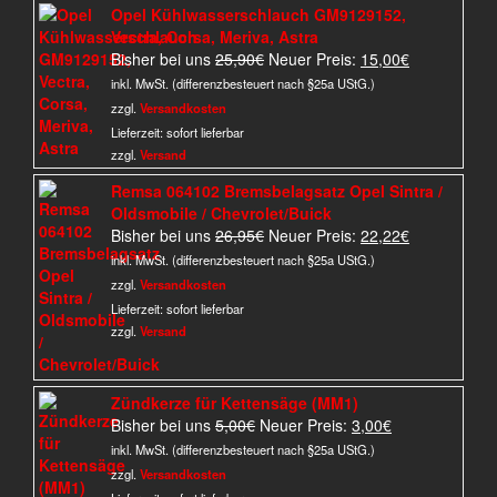
Opel Kühlwasserschlauch GM9129152,
Vectra, Corsa, Meriva, Astra
Ursprünglicher
Aktueller
Bisher bei uns
25,90
€
Neuer Preis:
15,00
€
Preis
Preis
inkl. MwSt. (differenzbesteuert nach §25a UStG.)
war:
ist:
zzgl.
Versandkosten
25,90€
15,00€.
Lieferzeit:
sofort lieferbar
zzgl.
Versand
Remsa 064102 Bremsbelagsatz Opel Sintra /
Oldsmobile / Chevrolet/Buick
Ursprünglicher
Aktueller
Bisher bei uns
26,95
€
Neuer Preis:
22,22
€
Preis
Preis
inkl. MwSt. (differenzbesteuert nach §25a UStG.)
war:
ist:
zzgl.
Versandkosten
26,95€
22,22€.
Lieferzeit:
sofort lieferbar
zzgl.
Versand
Zündkerze für Kettensäge (MM1)
Ursprünglicher
Aktueller
Bisher bei uns
5,00
€
Neuer Preis:
3,00
€
Preis
Preis
inkl. MwSt. (differenzbesteuert nach §25a UStG.)
war:
ist:
zzgl.
Versandkosten
5,00€
3,00€.