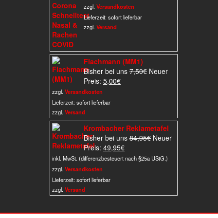
Preis
war:
zzgl.
Versandkosten
ist:
159,75€
Lieferzeit:
sofort lieferbar
29,50€.
zzgl.
Versand
Flachmann (MM1)
Ursprünglicher
Bisher bei uns
7,50
€
Neuer
Aktueller
Preis
Preis:
5,00
€
Preis
war:
zzgl.
Versandkosten
ist:
7,50€
Lieferzeit:
sofort lieferbar
5,00€.
zzgl.
Versand
Krombacher Reklametafel
Ursprünglicher
Bisher bei uns
84,95
€
Neuer
Aktueller
Preis
Preis:
49,95
€
Preis
war:
inkl. MwSt. (differenzbesteuert nach §25a UStG.)
ist:
84,95€
zzgl.
Versandkosten
49,95€.
Lieferzeit:
sofort lieferbar
zzgl.
Versand