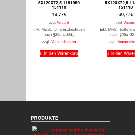
5X120X72,5 1181959
5X120X72,5 11
151110
151110
19,77
€
60,77
€
zzgl.
Versand
zzgl.
Versan
inkl. MwSt. (differenzbesteuert
inkl. MwSt. (differen
nach §25a UStG.)
nach §25a US
zzgl.
Versandkosten
zzgl.
Versandk
In den Warenkorb
In den Ware
PRODUKTE
original rechter Blinker für