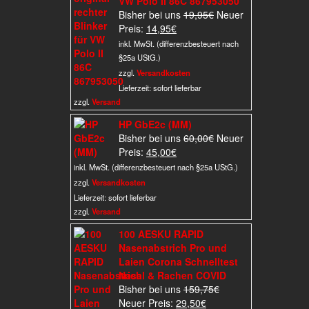
VW Polo II 86C 867953050
Ursprünglicher
Bisher bei uns
19,95
€
Neuer
Aktueller
Preis
Preis:
14,95
€
Preis
war:
inkl. MwSt. (differenzbesteuert nach
ist:
19,95€
§25a UStG.)
14,95€.
zzgl.
Versandkosten
Lieferzeit:
sofort lieferbar
zzgl.
Versand
HP GbE2c (MM)
Ursprünglicher
Bisher bei uns
60,00
€
Neuer
Aktueller
Preis
Preis:
45,00
€
Preis
war:
inkl. MwSt. (differenzbesteuert nach §25a UStG.)
ist:
60,00€
zzgl.
Versandkosten
45,00€.
Lieferzeit:
sofort lieferbar
zzgl.
Versand
100 AESKU RAPID
Nasenabstrich Pro und
Laien Corona Schnelltest
Nasal & Rachen COVID
Ursprünglicher
Bisher bei uns
159,75
€
Aktueller
Preis
Neuer Preis:
29,50
€