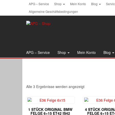
Skip
APG – Service
Shop
Mein Konto
Blog
Servi
to
Allgemeine Geschäftsbedingungen
the
content
APG – Service
Shop
Mein Konto
Blog
Alle 3 Ergebnisse werden angezeigt
1 STÜCK ORIGINAL BMW
4 STÜCK ORIGI
FELGE 6×15 ET42 IS42
FELGE 6×15 ET