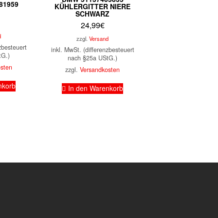
81959
KÜHLERGITTER NIERE
SCHWARZ
24,99
€
d
zzgl.
Versand
zbesteuert
inkl. MwSt. (differenzbesteuert
tG.)
nach §25a UStG.)
osten
zzgl.
Versandkosten
nkorb
In den Warenkorb