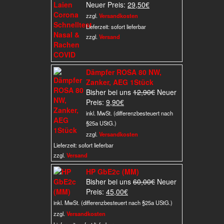
Aktueller
Preis
Neuer Preis:
29,50
€
Preis
war:
zzgl.
Versandkosten
ist:
159,75€
Lieferzeit:
sofort lieferbar
29,50€.
zzgl.
Versand
Dämpfer ROSA 80 NW,
Zanker, AEG 1Stück
Ursprünglicher
Bisher bei uns
12,90
€
Neuer
Aktueller
Preis
Preis:
9,90
€
Preis
war:
inkl. MwSt. (differenzbesteuert nach
ist:
12,90€
§25a UStG.)
9,90€.
zzgl.
Versandkosten
Lieferzeit:
sofort lieferbar
zzgl.
Versand
HP GbE2c (MM)
Ursprünglicher
Bisher bei uns
60,00
€
Neuer
Aktueller
Preis
Preis:
45,00
€
Preis
war:
inkl. MwSt. (differenzbesteuert nach §25a UStG.)
ist:
60,00€
zzgl.
Versandkosten
45,00€.