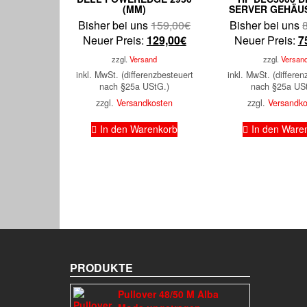
(MM)
SERVER GEHÄUS
Ursprünglicher
Bisher bei uns
159,00
€
Bisher bei uns
Aktueller
Preis
Neuer Preis:
129,00
€
Neuer Preis:
7
Preis
war:
zzgl.
Versand
zzgl.
Versan
ist:
159,00€
inkl. MwSt. (differenzbesteuert
inkl. MwSt. (differen
129,00€.
nach §25a UStG.)
nach §25a US
zzgl.
Versandkosten
zzgl.
Versandk
In den Warenkorb
In den Ware
PRODUKTE
Pullover 48/50 M Alba