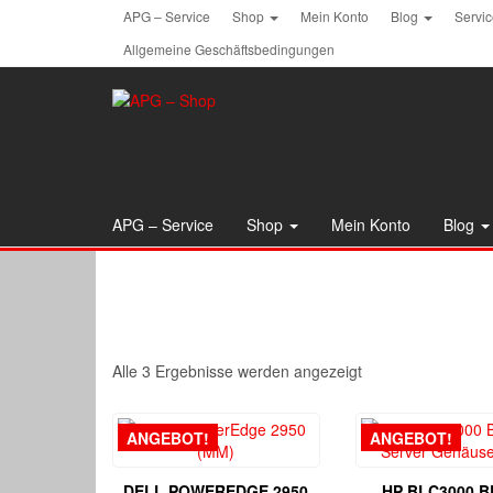
Skip
APG – Service
Shop
Mein Konto
Blog
Servi
to
Allgemeine Geschäftsbedingungen
the
content
APG – Service
Shop
Mein Konto
Blog
Alle 3 Ergebnisse werden angezeigt
ANGEBOT!
ANGEBOT!
DELL POWEREDGE 2950
HP BLC3000 B