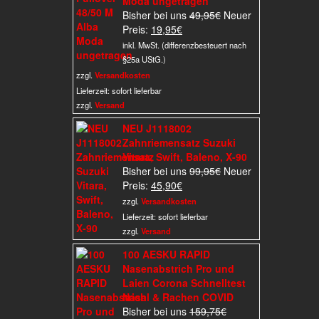
Moda ungetragen
Ursprünglicher
Bisher bei uns
49,95
€
Neuer
Aktueller
Preis
Preis:
19,95
€
Preis
war:
inkl. MwSt. (differenzbesteuert nach
ist:
49,95€
§25a UStG.)
19,95€.
zzgl.
Versandkosten
Lieferzeit:
sofort lieferbar
zzgl.
Versand
NEU J1118002
Zahnriemensatz Suzuki
Vitara, Swift, Baleno, X-90
Ursprünglicher
Bisher bei uns
99,95
€
Neuer
Aktueller
Preis
Preis:
45,90
€
Preis
war:
zzgl.
Versandkosten
ist:
99,95€
Lieferzeit:
sofort lieferbar
45,90€.
zzgl.
Versand
100 AESKU RAPID
Nasenabstrich Pro und
Laien Corona Schnelltest
Nasal & Rachen COVID
Ursprünglicher
Bisher bei uns
159,75
€