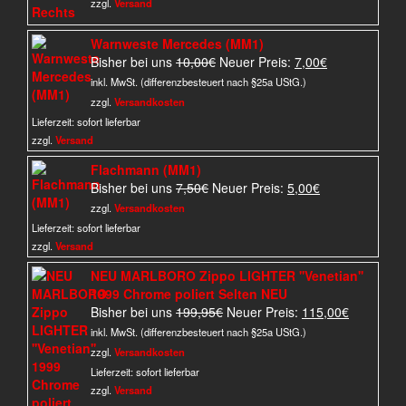
zzgl.
Versand
Warnweste Mercedes (MM1)
Ursprünglicher
Aktueller
Bisher bei uns
10,00
€
Neuer Preis:
7,00
€
Preis
Preis
inkl. MwSt. (differenzbesteuert nach §25a UStG.)
war:
ist:
zzgl.
Versandkosten
10,00€
7,00€.
Lieferzeit:
sofort lieferbar
zzgl.
Versand
Flachmann (MM1)
Ursprünglicher
Aktueller
Bisher bei uns
7,50
€
Neuer Preis:
5,00
€
Preis
Preis
zzgl.
Versandkosten
war:
ist:
Lieferzeit:
sofort lieferbar
7,50€
5,00€.
zzgl.
Versand
NEU MARLBORO Zippo LIGHTER ''Venetian''
1999 Chrome poliert Selten NEU
Ursprünglicher
Aktueller
Bisher bei uns
199,95
€
Neuer Preis:
115,00
€
Preis
Preis
inkl. MwSt. (differenzbesteuert nach §25a UStG.)
war:
ist:
zzgl.
Versandkosten
199,95€
115,00€.
Lieferzeit:
sofort lieferbar
zzgl.
Versand