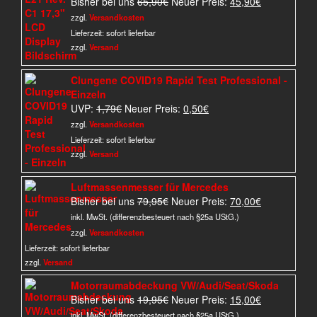
Ursprünglicher
Aktueller
Bisher bei uns
65,90
€
Neuer Preis:
45,90
€
Preis
Preis
zzgl.
Versandkosten
war:
ist:
Lieferzeit:
sofort lieferbar
65,90€
45,90€.
zzgl.
Versand
Clungene COVID19 Rapid Test Professional -
Einzeln
Ursprünglicher
Aktueller
UVP:
1,79
€
Neuer Preis:
0,50
€
Preis
Preis
zzgl.
Versandkosten
war:
ist:
Lieferzeit:
sofort lieferbar
1,79€
0,50€.
zzgl.
Versand
Luftmassenmesser für Mercedes
Ursprünglicher
Aktueller
Bisher bei uns
79,95
€
Neuer Preis:
70,00
€
Preis
Preis
inkl. MwSt. (differenzbesteuert nach §25a UStG.)
war:
ist:
zzgl.
Versandkosten
79,95€
70,00€.
Lieferzeit:
sofort lieferbar
zzgl.
Versand
Motorraumabdeckung VW/Audi/Seat/Skoda
Ursprünglicher
Aktueller
Bisher bei uns
19,95
€
Neuer Preis:
15,00
€
Preis
Preis
inkl. MwSt. (differenzbesteuert nach §25a UStG.)