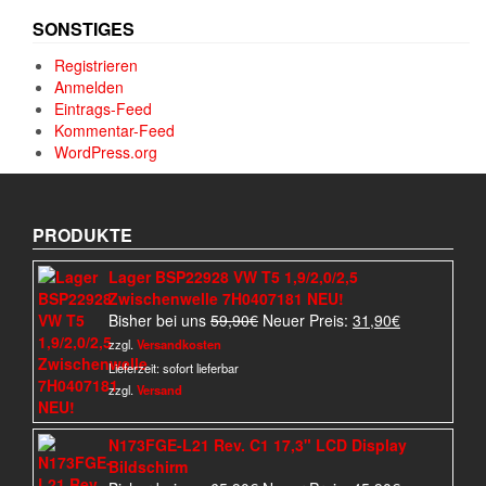
SONSTIGES
Registrieren
Anmelden
Eintrags-Feed
Kommentar-Feed
WordPress.org
PRODUKTE
Lager BSP22928 VW T5 1,9/2,0/2,5
Zwischenwelle 7H0407181 NEU!
Ursprünglicher
Aktueller
Bisher bei uns
59,90
€
Neuer Preis:
31,90
€
Preis
Preis
zzgl.
Versandkosten
war:
ist:
Lieferzeit:
sofort lieferbar
59,90€
31,90€.
zzgl.
Versand
N173FGE-L21 Rev. C1 17,3" LCD Display
Bildschirm